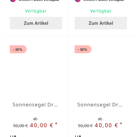
Verfügbar
Verfügbar
Zum Artikel
Zum Artikel
- 20%
- 20%
Sonnensegel Dreieck gleichschenklig Wasserabweisend Olefin 6,5 x 6,5 x 6,5m
Sonnensegel Dreieck gleichschenklig Wasserabweisend Olefin 7 x 7 x 7m
ab
ab
*
*
40,00 €
40,00 €
50,00 €
50,00 €