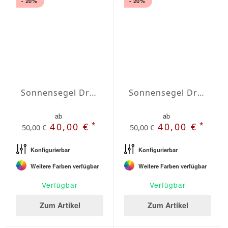
- 20%
- 20%
Sonnensegel Dreieck gleichschenklig Wasserabweisend Agora 7 x 7 x 7m
Sonnensegel Dreieck gleichschenklig Wasserabweisend Olefin 3 x 3 x 3m
ab
ab
*
*
40,00 €
40,00 €
50,00 €
50,00 €
Konfigurierbar
Konfigurierbar
Weitere Farben verfügbar
Weitere Farben verfügbar
Verfügbar
Verfügbar
Zum Artikel
Zum Artikel