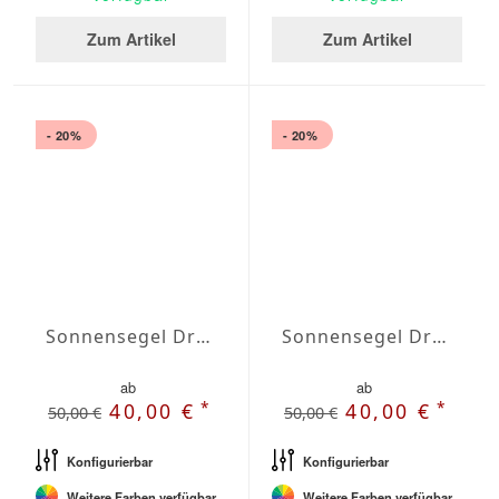
Zum Artikel
Zum Artikel
- 20%
- 20%
Sonnensegel Dreieck gleichschenklig Wasserabweisend Olefin 5,5 x 5,5 x 5,5m
Sonnensegel Dreieck gleichschenklig Wasserabweisend Olefin 6 x 6 x 6m
ab
ab
*
*
40,00 €
40,00 €
50,00 €
50,00 €
Konfigurierbar
Konfigurierbar
Weitere Farben verfügbar
Weitere Farben verfügbar