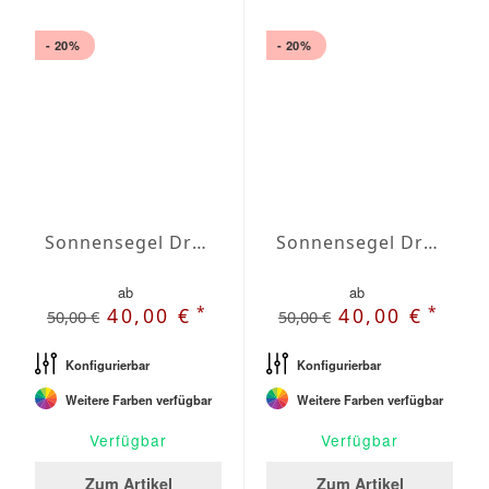
- 20%
- 20%
Sonnensegel Dreieck gleichschenklig Wasserabweisend Olefin 3,5 x 3,5 x 3,5m
Sonnensegel Dreieck gleichschenklig Wasserabweisend Olefin 4 x 4 x 4m
ab
ab
*
*
40,00 €
40,00 €
50,00 €
50,00 €
Konfigurierbar
Konfigurierbar
Weitere Farben verfügbar
Weitere Farben verfügbar
Verfügbar
Verfügbar
Zum Artikel
Zum Artikel