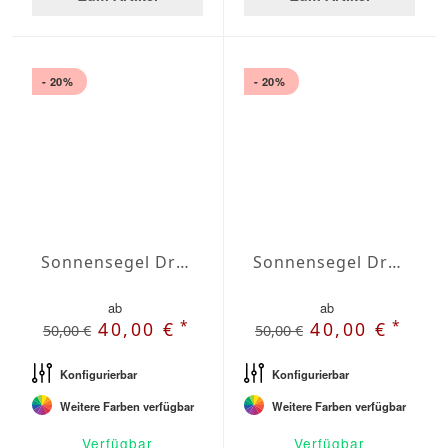
- 20%
- 20%
Sonnensegel Dreieck gleichschenklig Wasserabweisend Olefin 4,5 x 4,5 x 4,5m
Sonnensegel Dreieck gleichschenklig Wasserabweisend Olefin 5 x 5 x 5m
ab
ab
*
*
40,00 €
40,00 €
50,00 €
50,00 €
Konfigurierbar
Konfigurierbar
Weitere Farben verfügbar
Weitere Farben verfügbar
Verfügbar
Verfügbar