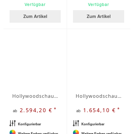
Verfügbar
Verfügbar
Zum Artikel
Zum Artikel
Hollywoodschaukel SIA
Hollywoodschaukel VIVA
*
*
2.594,20 €
1.654,10 €
ab
ab
Konfigurierbar
Konfigurierbar
Weitere Farben verfügbar
Weitere Farben verfügbar