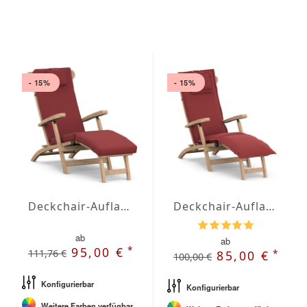
- 15%
- 15%
Deckchair-Auflage mit Stegsaum nach Maß
Deckchair-Auflage nach Maß mit Stehsaum
ab
ab
*
95,00 €
111,76 €
*
85,00 €
100,00 €
Konfigurierbar
Konfigurierbar
Weitere Farben verfügbar