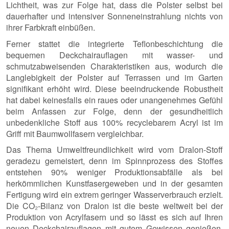
Lichtheit, was zur Folge hat, dass die Polster selbst bei
dauerhafter und intensiver Sonneneinstrahlung nichts von
ihrer Farbkraft einbüßen.
Ferner stattet die integrierte Teflonbeschichtung die
bequemen Deckchairauflagen mit wasser- und
schmutzabweisenden Charakteristiken aus, wodurch die
Langlebigkeit der Polster auf Terrassen und im Garten
signifikant erhöht wird. Diese beeindruckende Robustheit
hat dabei keinesfalls ein raues oder unangenehmes Gefühl
beim Anfassen zur Folge, denn der gesundheitlich
unbedenkliche Stoff aus 100% recyclebarem Acryl ist im
Griff mit Baumwollfasern vergleichbar.
Das Thema Umweltfreundlichkeit wird vom Dralon-Stoff
geradezu gemeistert, denn im Spinnprozess des Stoffes
entstehen 90% weniger Produktionsabfälle als bei
herkömmlichen Kunstfasergeweben und in der gesamten
Fertigung wird ein extrem geringer Wasserverbrauch erzielt.
Die CO₂-Bilanz von Dralon ist die beste weltweit bei der
Produktion von Acrylfasern und so lässt es sich auf Ihren
neuen Deckchairauflagen mit gutem Gewissen genießen,