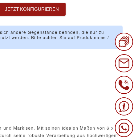
JETZT KONFIGURIEREN
 sich andere Gegenstände befinden, die nur zu
utzt werden. Bitte achten Sie auf Produktname /
en und Markisen. Mit seinen idealen Maßen von 6 x 6
durch seine robuste Verarbeitung aus hochwertigem