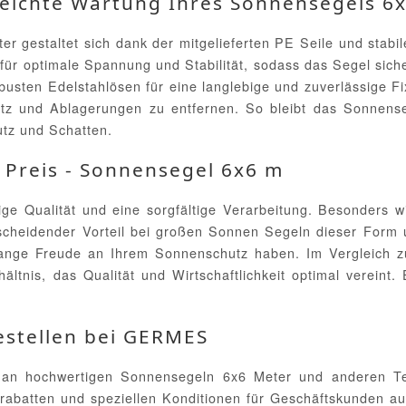
eleichte Wartung Ihres Sonnensegels 6
er gestaltet sich dank der mitgelieferten PE Seile und stabi
 für optimale Spannung und Stabilität, sodass das Segel sich
obusten Edelstahlösen für eine langlebige und zuverlässige F
z und Ablagerungen zu entfernen. So bleibt das Sonnens
utz und Schatten.
 Preis - Sonnensegel 6x6 m
e Qualität und eine sorgfältige Verarbeitung. Besonders w
entscheidender Vorteil bei großen Sonnen Segeln dieser Form
lange Freude an Ihrem Sonnenschutz haben. Im Vergleich z
ltnis, das Qualität und Wirtschaftlichkeit optimal vereint. 
estellen bei GERMES
 hochwertigen Sonnensegeln 6x6 Meter und anderen Terra
enrabatten und speziellen Konditionen für Geschäftskunden 