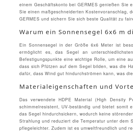
einem Geschäftskonto bei GERMES genießen Sie exkl
Sie einen maßgeschneiderten Kostenvoranschlag, der
GERMES und sichern Sie sich beste Qualität zu fair
Warum ein Sonnensegel 6x6 m die
Ein Sonnensegel in der Größe 6x6 Meter ist beson
ermöglicht es, das Segel an unterschiedlichs
Befestigungspunkte eine wichtige Rolle, um eine a
dass sich Pfützen auf dem Segel bilden, was die Ha
dafür, dass Wind gut hindurchströmen kann, was die 
Materialeigenschaften und Vort
Das verwendete HDPE Material (High Density Pol
schimmelresistent, UV-beständig und bietet somit 
das Segel hindurchsickern, wodurch keine störenden
Strahlung und reduziert die Temperatur unter dem S
pflegeleichter. Zudem ist es umweltfreundlich und r