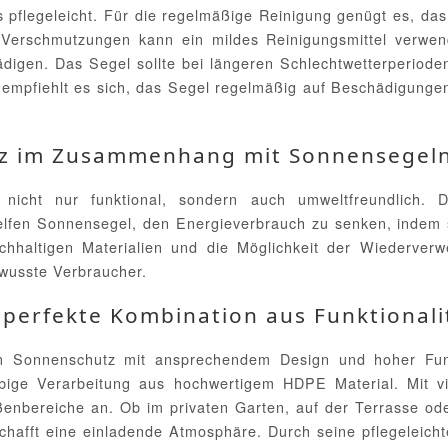
 pflegeleicht. Für die regelmäßige Reinigung genügt es, da
n Verschmutzungen kann ein mildes Reinigungsmittel verwen
ädigen. Das Segel sollte bei längeren Schlechtwetterperiod
empfiehlt es sich, das Segel regelmäßig auf Beschädigungen
tz im Zusammenhang mit Sonnensegel
cht nur funktional, sondern auch umweltfreundlich. D
helfen Sonnensegel, den Energieverbrauch zu senken, indem
chhaltigen Materialien und die Möglichkeit der Wiederve
wusste Verbraucher.
s perfekte Kombination aus Funktional
 Sonnenschutz mit ansprechendem Design und hoher Funkti
bige Verarbeitung aus hochwertigem HDPE Material. Mit vie
ßenbereiche an. Ob im privaten Garten, auf der Terrasse o
hafft eine einladende Atmosphäre. Durch seine pflegeleichte