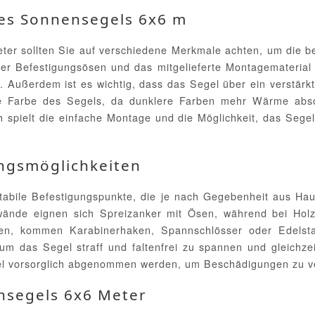
nes Sonnensegels 6x6 m
er sollten Sie auf verschiedene Merkmale achten, um die bes
 der Befestigungsösen und das mitgelieferte Montagematerial
. Außerdem ist es wichtig, dass das Segel über ein verstärkt
ie Farbe des Segels, da dunklere Farben mehr Wärme abs
ich spielt die einfache Montage und die Möglichkeit, das Seg
ngsmöglichkeiten
abile Befestigungspunkte, die je nach Gegebenheit aus Hau
ände eignen sich Spreizanker mit Ösen, während bei Hol
n, kommen Karabinerhaken, Spannschlösser oder Edelstah
 um das Segel straff und faltenfrei zu spannen und gleichz
gel vorsorglich abgenommen werden, um Beschädigungen zu v
nsegels 6x6 Meter