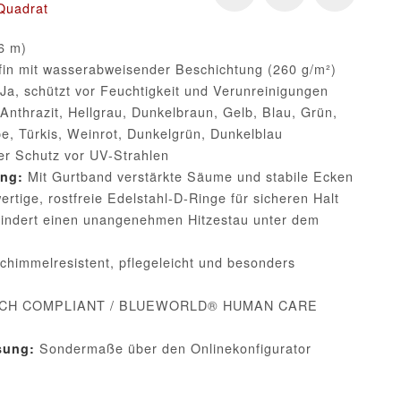
Quadrat
6 m)
in mit wasserabweisender Beschichtung (260 g/m²)
Ja, schützt vor Feuchtigkeit und Verunreinigungen
Anthrazit, Hellgrau, Dunkelbraun, Gelb, Blau, Grün,
e, Türkis, Weinrot, Dunkelgrün, Dunkelblau
r Schutz vor UV-Strahlen
Mit Gurtband verstärkte Säume und stabile Ecken
ung:
rtige, rostfreie Edelstahl-D-Ringe für sicheren Halt
indert einen unangenehmen Hitzestau unter dem
himmelresistent, pflegeleicht und besonders
CH COMPLIANT / BLUEWORLD® HUMAN CARE
Sondermaße über den Onlinekonfigurator
sung: