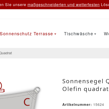
en Sie unsere
maßgeschneiderten und wetterfesten
Lösu
Sonnenschutz Terrasse
Tischwäsche
W
Quadrat
Sonnensegel 
Olefin quadrat
15624
Artikelnummer: