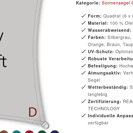
Sonnensegel 
Kategorie:
Quadrat (6 x 
Form:
100 % Olef
Material:
Wasserabweisend:
Silbergrau, 
Farben:
Orange, Braun, Taup
Optimale
UV-Schutz:
Robuste Verarbeit
Hochwe
Befestigung:
Verh
Atmungsaktiv:
Segel
Sc
Wetterbeständig:
langlebig
REA
Zertifizierung:
TECHNOLOGY
Individuelle Anpas
verfügbar