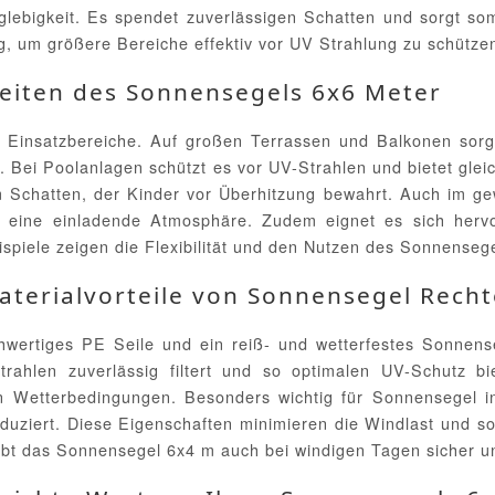
lebigkeit. Es spendet zuverlässigen Schatten und sorgt so
ung, um größere Bereiche effektiv vor UV Strahlung zu schütz
eiten des Sonnensegels 6x6 Meter
ige Einsatzbereiche. Auf großen Terrassen und Balkonen so
Bei Poolanlagen schützt es vor UV-Strahlen und bietet gleichz
 Schatten, der Kinder vor Überhitzung bewahrt. Auch im ge
 eine einladende Atmosphäre. Zudem eignet es sich hervor
piele zeigen die Flexibilität und den Nutzen des Sonnensege
aterialvorteile von Sonnensegel Recht
ertiges PE Seile und ein reiß- und wetterfestes Sonnense
hlen zuverlässig filtert und so optimalen UV-Schutz bi
Wetterbedingungen. Besonders wichtig für Sonnensegel in 
eduziert. Diese Eigenschaften minimieren die Windlast und s
bleibt das Sonnensegel 6x4 m auch bei windigen Tagen sicher 