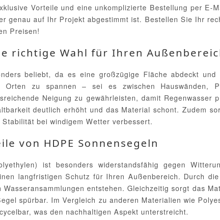
usive Vorteile und eine unkomplizierte Bestellung per E-Mai
 genau auf Ihr Projekt abgestimmt ist. Bestellen Sie Ihr r
en Preisen!
 richtige Wahl für Ihren Außenbereic
ders beliebt, da es eine großzügige Fläche abdeckt und da
ten Orten zu spannen – sei es zwischen Hauswänden, P
usreichende Neigung zu gewährleisten, damit Regenwasser p
ltbarkeit deutlich erhöht und das Material schont. Zudem sor
Stabilität bei windigem Wetter verbessert.
eile von HDPE Sonnensegeln
yethylen) ist besonders widerstandsfähig gegen Witter
einen langfristigen Schutz für Ihren Außenbereich. Durch d
 Wasseransammlungen entstehen. Gleichzeitig sorgt das Mater
egel spürbar. Im Vergleich zu anderen Materialien wie Polye
ecycelbar, was den nachhaltigen Aspekt unterstreicht.