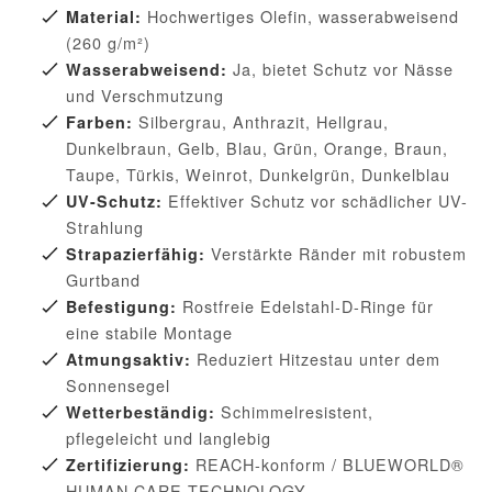
Hochwertiges Olefin, wasserabweisend
Material:
(260 g/m²)
Ja, bietet Schutz vor Nässe
Wasserabweisend:
und Verschmutzung
Silbergrau, Anthrazit, Hellgrau,
Farben:
Dunkelbraun, Gelb, Blau, Grün, Orange, Braun,
Taupe, Türkis, Weinrot, Dunkelgrün, Dunkelblau
Effektiver Schutz vor schädlicher UV-
UV-Schutz:
Strahlung
Verstärkte Ränder mit robustem
Strapazierfähig:
Gurtband
Rostfreie Edelstahl-D-Ringe für
Befestigung:
eine stabile Montage
Reduziert Hitzestau unter dem
Atmungsaktiv:
Sonnensegel
Schimmelresistent,
Wetterbeständig:
pflegeleicht und langlebig
REACH-konform / BLUEWORLD®
Zertifizierung:
HUMAN CARE TECHNOLOGY