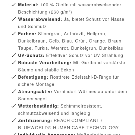
100 % Olefin mit wasserabweisender
Material:
Beschichtung (260 g/m²)
Ja, bietet Schutz vor Nässe
Wasserabweisend:
und Schmutz
Silbergrau, Anthrazit, Hellgrau,
Farben:
Dunkelbraun, Gelb, Blau, Grün, Orange, Braun,
Taupe, Türkis, Weinrot, Dunkelgrün, Dunkelblau
Effektiver Schutz vor UV-Strahlung
UV-Schutz:
Mit Gurtband verstärkte
Robuste Verarbeitung:
Säume und stabile Ecken
Rostfreie Edelstahl-D-Ringe für
Befestigung:
sichere Montage
Verhindert Wärmestau unter dem
Atmungsaktiv:
Sonnensegel
Schimmelresistent,
Wetterbeständig:
schmutzabweisend und langlebig
REACH COMPLIANT /
Zertifizierung:
BLUEWORLD® HUMAN CARE TECHNOLOGY
Maßanfertigung per
Individuelle Anpassung: