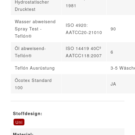
Hydrostatischer
1981
Drucktest
Wasser abweisend
ISO 4920:
Spray Test -
90
AATCC20-21010
Teflón®
Öl abweisend-
ISO 14419 40Cº
6
Teflón®
AATCC118:2007
Teflón Ausrüstung
3-5 Wäsch
Öcotex Standard
JA
100
Stoffdesign:
Uni
Material: