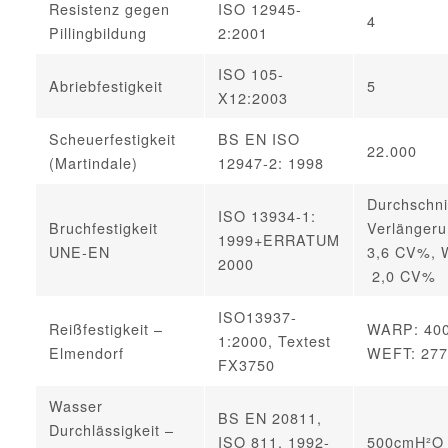
Resistenz gegen
ISO 12945-
4
Pillingbildung
2:2001
ISO 105-
Abriebfestigkeit
5
X12:2003
Scheuerfestigkeit
BS EN ISO
22.000
(Martindale)
12947-2: 1998
Durchschnit
ISO 13934-1:
Bruchfestigkeit
Verlängeru
1999+ERRATUM
UNE-EN
3,6 CV%, W
2000
2,0 CV%
ISO13937-
Reißfestigkeit –
WARP: 400
1:2000, Textest
Elmendorf
WEFT: 277
FX3750
Wasser
BS EN 20811,
Durchlässigkeit –
ISO 811, 1992-
500cmH²O