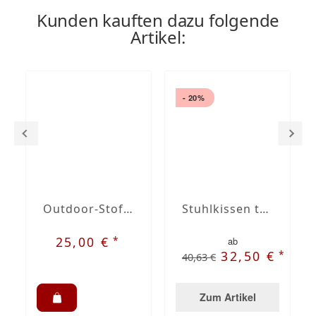
Kunden kauften dazu folgende
Artikel:
- 20%
Outdoor-Stoff Dralon gestreift "Sahara" Nr. 48
Stuhlkissen trapezform
*
25,00 €
ab
*
32,50 €
40,63 €
Zum Artikel