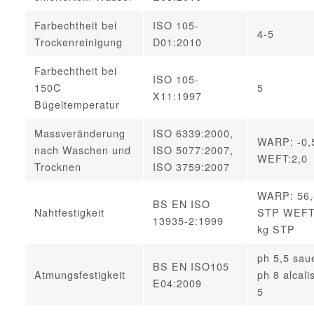
Farbechtheit bei
ISO 105-
4-5
Trockenreinigung
D01:2010
Farbechtheit bei
ISO 105-
150C
5
X11:1997
Bügeltemperatur
Massveränderung
ISO 6339:2000,
WARP: -0
nach Waschen und
ISO 5077:2007,
WEFT:2,0
Trocknen
ISO 3759:2007
WARP: 56,
BS EN ISO
Nahtfestigkeit
STP WEFT:
13935-2:1999
kg STP
ph 5,5 sau
BS EN ISO105
Atmungsfestigkeit
ph 8 alcali
E04:2009
5