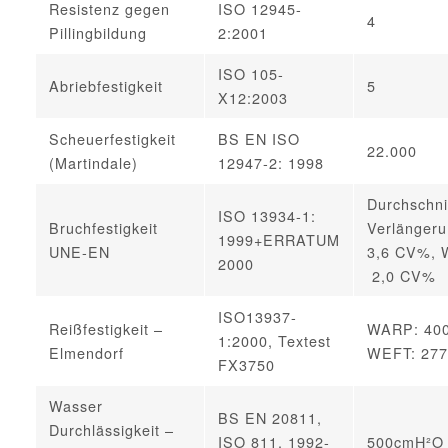
Resistenz gegen
ISO 12945-
4
Pillingbildung
2:2001
ISO 105-
Abriebfestigkeit
5
X12:2003
Scheuerfestigkeit
BS EN ISO
22.000
(Martindale)
12947-2: 1998
Durchschnit
ISO 13934-1:
Bruchfestigkeit
Verlängeru
1999+ERRATUM
UNE-EN
3,6 CV%, W
2000
2,0 CV%
ISO13937-
Reißfestigkeit –
WARP: 400
1:2000, Textest
Elmendorf
WEFT: 277
FX3750
Wasser
BS EN 20811,
Durchlässigkeit –
ISO 811, 1992-
500cmH²O