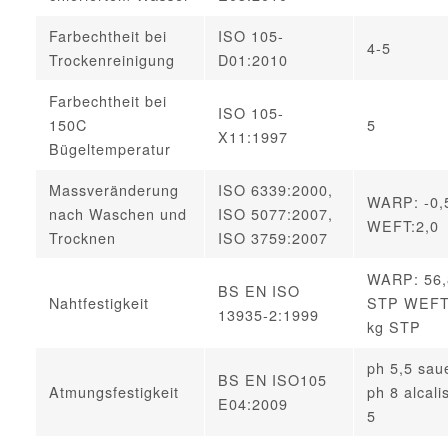
Farbechtheit bei
ISO 105-
4-5
Trockenreinigung
D01:2010
Farbechtheit bei
ISO 105-
150C
5
X11:1997
Bügeltemperatur
Massveränderung
ISO 6339:2000,
WARP: -0
nach Waschen und
ISO 5077:2007,
WEFT:2,0
Trocknen
ISO 3759:2007
WARP: 56,
BS EN ISO
Nahtfestigkeit
STP WEFT:
13935-2:1999
kg STP
ph 5,5 sau
BS EN ISO105
Atmungsfestigkeit
ph 8 alcali
E04:2009
5