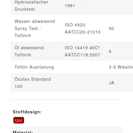
Hydrostatischer
1981
Drucktest
Wasser abweisend
ISO 4920:
Spray Test -
90
AATCC20-21010
Teflón®
Öl abweisend-
ISO 14419 40Cº
6
Teflón®
AATCC118:2007
Teflón Ausrüstung
3-5 Wäsch
Öcotex Standard
JA
100
Stoffdesign:
Uni
Material: