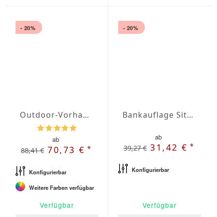
- 20%
- 20%
Outdoor-Vorhang nach Maß blickdicht
Bankauflage Sitz Agora Plains Admiral
ab
ab
*
31,42 €
39,27 €
*
70,73 €
88,41 €
Konfigurierbar
Konfigurierbar
Weitere Farben verfügbar
Verfügbar
Verfügbar