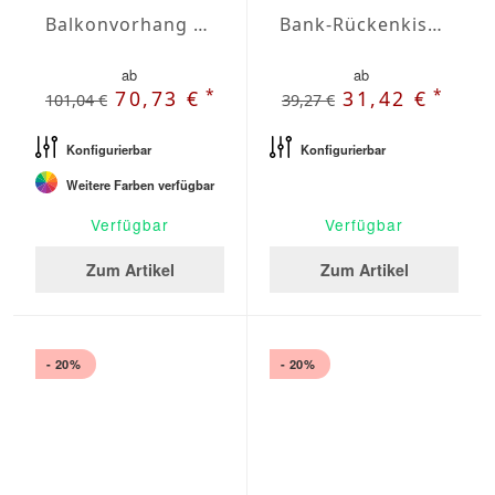
Balkonvorhang nach Maß DEV
Bank-Rückenkissen Agora Plains Gris
ab
ab
*
*
70,73 €
31,42 €
101,04 €
39,27 €
Konfigurierbar
Konfigurierbar
Weitere Farben verfügbar
Verfügbar
Verfügbar
Zum Artikel
Zum Artikel
- 20%
- 20%