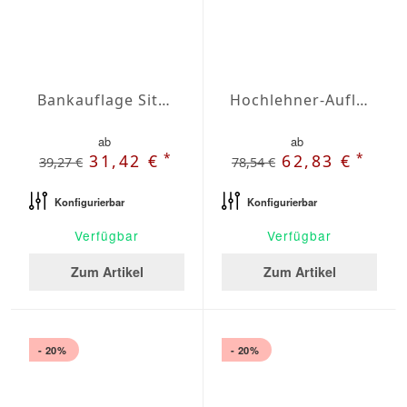
Bankauflage Sitz Agora Plains Verde Claro
Hochlehner-Auflagen Agora Plains Admiral
ab
ab
*
*
31,42 €
62,83 €
39,27 €
78,54 €
Konfigurierbar
Konfigurierbar
Verfügbar
Verfügbar
Zum Artikel
Zum Artikel
- 20%
- 20%