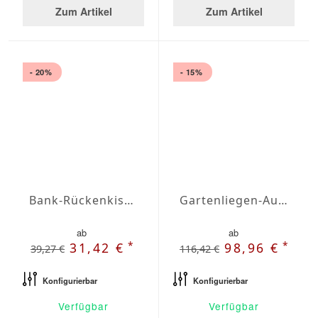
Zum Artikel
Zum Artikel
- 20%
- 15%
Bank-Rückenkissen Agora Plains Admiral
Gartenliegen-Auflage Agora Plains Gris
ab
ab
*
*
31,42 €
98,96 €
39,27 €
116,42 €
Konfigurierbar
Konfigurierbar
Verfügbar
Verfügbar