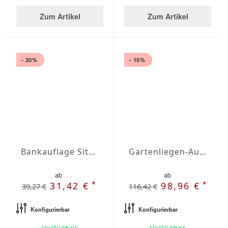
Zum Artikel
Zum Artikel
- 20%
- 15%
Bankauflage Sitz Agora Plains Amarillo
Gartenliegen-Auflage Agora Plains Negro
ab
ab
*
*
31,42 €
98,96 €
39,27 €
116,42 €
Konfigurierbar
Konfigurierbar
Verfügbar
Verfügbar