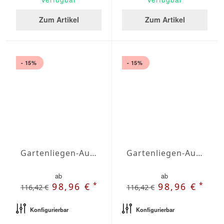
Zum Artikel
Zum Artikel
- 15%
- 15%
Gartenliegen-Auflage Agora Plains Oliva
Gartenliegen-Auflage Agora Plains Perla
ab
ab
*
*
98,96 €
98,96 €
116,42 €
116,42 €
Konfigurierbar
Konfigurierbar