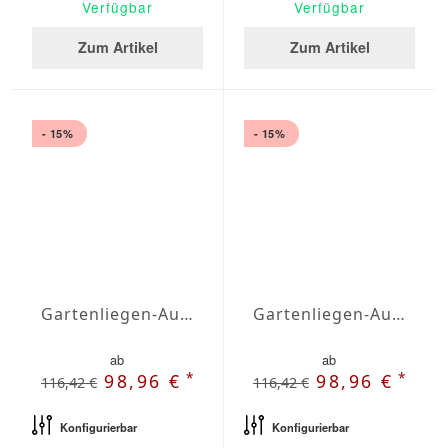
Verfügbar
Verfügbar
Zum Artikel
Zum Artikel
- 15%
- 15%
Gartenliegen-Auflage Agora Plains Verde Claro
Gartenliegen-Auflage Agora Plains Marino
ab
ab
*
*
98,96 €
98,96 €
116,42 €
116,42 €
Konfigurierbar
Konfigurierbar