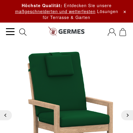
Entdecken Sie unsere
Höchste Qualität:
×
maßgeschneiderten und wetterfesten
Lösungen
für Terrasse & Garten