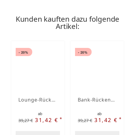
Kunden kauften dazu folgende
Artikel:
- 20%
- 20%
Lounge-Rückenkissen nach Maß anthrazit meliert
Bank-Rückenkissen Agora Plains Perla
ab
ab
*
*
31,42 €
31,42 €
39,27 €
39,27 €