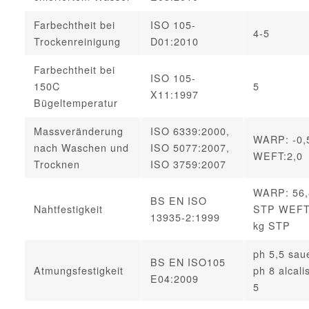
Farbechtheit bei
ISO 105-
4-5
Trockenreinigung
D01:2010
Farbechtheit bei
ISO 105-
150C
5
X11:1997
Bügeltemperatur
Massveränderung
ISO 6339:2000,
WARP: -0
nach Waschen und
ISO 5077:2007,
WEFT:2,0
Trocknen
ISO 3759:2007
WARP: 56,
BS EN ISO
Nahtfestigkeit
STP WEFT:
13935-2:1999
kg STP
ph 5,5 sau
BS EN ISO105
Atmungsfestigkeit
ph 8 alcali
E04:2009
5