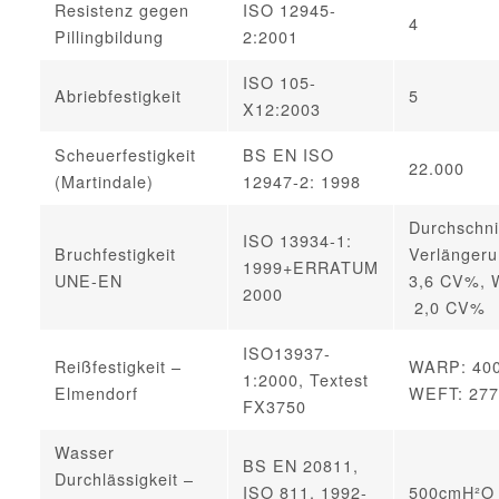
Resistenz gegen
ISO 12945-
4
Pillingbildung
2:2001
ISO 105-
Abriebfestigkeit
5
X12:2003
Scheuerfestigkeit
BS EN ISO
22.000
(Martindale)
12947-2: 1998
Durchschnit
ISO 13934-1:
Bruchfestigkeit
Verlängeru
1999+ERRATUM
UNE-EN
3,6 CV%, W
2000
2,0 CV%
ISO13937-
Reißfestigkeit –
WARP: 400
1:2000, Textest
Elmendorf
WEFT: 277
FX3750
Wasser
BS EN 20811,
Durchlässigkeit –
ISO 811, 1992-
500cmH²O