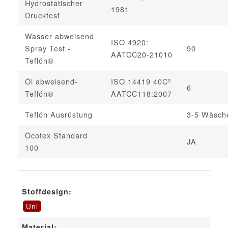
Hydrostatischer
1981
Drucktest
Wasser abweisend
ISO 4920:
Spray Test -
90
AATCC20-21010
Teflón®
Öl abweisend-
ISO 14419 40Cº
6
Teflón®
AATCC118:2007
Teflón Ausrüstung
3-5 Wäsch
Öcotex Standard
JA
100
Stoffdesign:
Uni
Material: