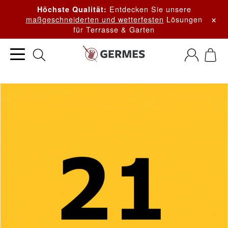
Entdecken Sie unsere
Höchste Qualität:
×
maßgeschneiderten und wetterfesten
Lösungen
für Terrasse & Garten