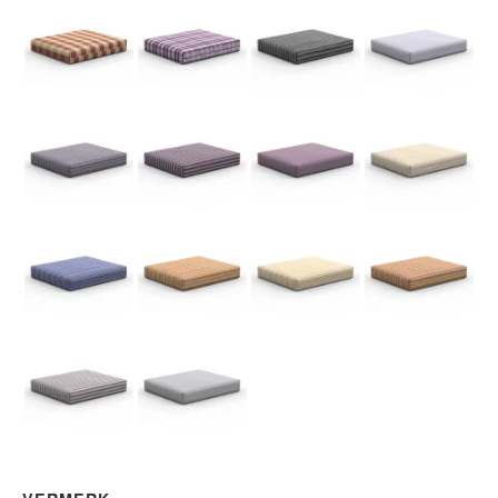
Karo rot - Nr. 34
Karo grau/rot - Nr. 35
Gestreift Zebra Grau - Nr. 41
Gestreift Himmel
Gestreift dunkelgrau / weiß - Nr. 43
Gestreift Tricolor Lila - Nr. 44
Gestreift Lila - Nr. 45
Gestreift Zebra 
Gestreift Meeresstreifen - Nr. 47
Gestreift Sahara - Nr. 48
Gestreift Sandstreifen - Nr. 49
Gestreift Sonnen
Gestreift Tricolor Grau - Nr. 51
Gestreift hellgrau / weiß - Nr. 52