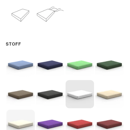
Ohne Schlaufen
Mit Schlaufen
STOFF
Blau - Nr. 1
Dunkelblau - Nr. 2
Apfelgrün - Nr. 3
Dunkelgrün - Nr.
Taupe - Nr. 5
Schwarz - Nr. 6
Weiß - Nr. 7
Beige - Nr. 8