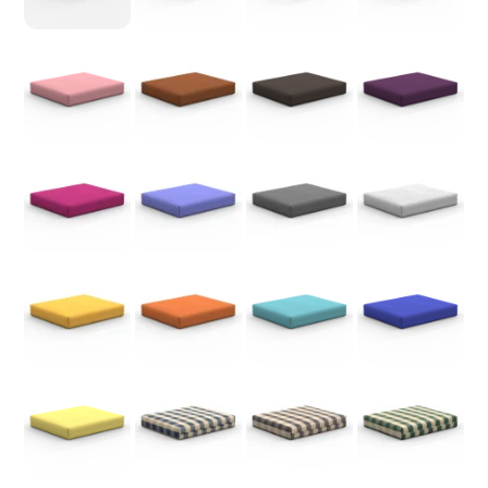
Natur (cremeweiß) - Nr. 9
Violett - Nr. 10
Rubinrot - Nr. 11
Weinrot - Nr. 12
Altrosa - Nr. 13
Terrakotta - Nr. 14
Braun - Nr. 15
Dunkellila - Nr. 
Himbeeren - Nr. 17
Lavanda - Nr. 18
Anthrazit - Nr. 19
Hellgrau - Nr. 2
Sonnengelb - Nr. 21
Orange - Nr. 22
Baltika - Nr. 23
Royalblau - Nr. 
Zitronengelb - Nr. 25
Karo blau - Nr. 31
Karo grau - Nr. 32
Karo grün - Nr. 