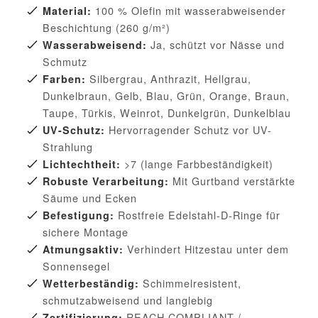
100 % Olefin mit wasserabweisender
Material:
Beschichtung (260 g/m²)
Ja, schützt vor Nässe und
Wasserabweisend:
Schmutz
Silbergrau, Anthrazit, Hellgrau,
Farben:
Dunkelbraun, Gelb, Blau, Grün, Orange, Braun,
Taupe, Türkis, Weinrot, Dunkelgrün, Dunkelblau
Hervorragender Schutz vor UV-
UV-Schutz:
Strahlung
>7 (lange Farbbeständigkeit)
Lichtechtheit:
Mit Gurtband verstärkte
Robuste Verarbeitung:
Säume und Ecken
Rostfreie Edelstahl-D-Ringe für
Befestigung:
sichere Montage
Verhindert Hitzestau unter dem
Atmungsaktiv:
Sonnensegel
Schimmelresistent,
Wetterbeständig:
schmutzabweisend und langlebig
REACH COMPLIANT /
Zertifizierung: