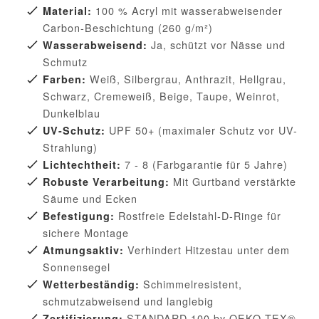
100 % Acryl mit wasserabweisender
Material:
Carbon-Beschichtung (260 g/m²)
Ja, schützt vor Nässe und
Wasserabweisend:
Schmutz
Weiß, Silbergrau, Anthrazit, Hellgrau,
Farben:
Schwarz, Cremeweiß, Beige, Taupe, Weinrot,
Dunkelblau
UPF 50+ (maximaler Schutz vor UV-
UV-Schutz:
Strahlung)
7 - 8 (Farbgarantie für 5 Jahre)
Lichtechtheit:
Mit Gurtband verstärkte
Robuste Verarbeitung:
Säume und Ecken
Rostfreie Edelstahl-D-Ringe für
Befestigung:
sichere Montage
Verhindert Hitzestau unter dem
Atmungsaktiv:
Sonnensegel
Schimmelresistent,
Wetterbeständig:
schmutzabweisend und langlebig
STANDARD 100 by OEKO-TEX®
Zertifizierung: