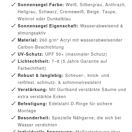
Weiß, Silbergrau, Anthrazit,
Sonnensegel Farbe:
Hellgrau, Schwarz, Cremeweiß, Beige, Taupe,
Weinrot oder Dunkelblau
Wasserabweisend &
Sonnensegel Eigenschaft:
atmungsaktiv
260 g/m² Acryl mit wasserabweisender
Material:
Carbon-Beschichtung
UPF 50+ (maximaler Schutz)
UV-Schutz:
7–8 (5 Jahre Garantie auf
Lichtechtheit:
Farbechtheit)
Scheuer-, knick- und
Robust & langlebig:
reißfest, schmutz- & schimmelresistent
Mit Gurtband verstärkte Säume und
Verstärkung:
extra verstärkte Ecken
Edelstahl-D-Ringe für sichere
Befestigung:
Montage
Spezielle Nähgarne, die sich bei
Besonderheit:
Wasser verdichten
Maßanfertigung über
Individuelle Anpassung: