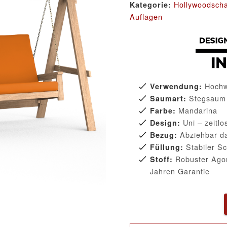
Hollywoodscha
Kategorie:
Auflagen
Hochwe
Verwendung:
Stegsaum f
Saumart:
Mandarina
Farbe:
Uni – zeitl
Design:
Abziehbar da
Bezug:
Stabiler Sc
Füllung:
Robuster Agor
Stoff:
Jahren Garantie