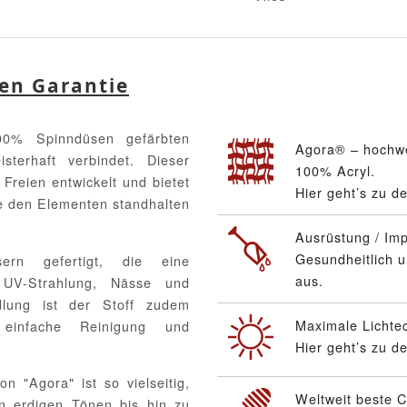
ren Garantie
0% Spinndüsen gefärbten
Agora® – hochwe
sterhaft verbindet. Dieser
100% Acryl.
 Freien entwickelt und bietet
Hier geht’s zu d
ie den Elementen standhalten
Ausrüstung / Im
Gesundheitlich u
asern gefertigt, die eine
aus.
r UV-Strahlung, Nässe und
dlung ist der Stoff zudem
Maximale Lichtec
einfache Reinigung und
Hier geht’s zu d
 "Agora" ist so vielseitig,
Weltweit beste C
on erdigen Tönen bis hin zu