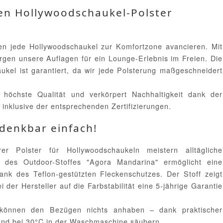
ten Hollywoodschaukel-Polster
ssen jede Hollywoodschaukel zur Komfortzone avancieren. Mit
rgen unsere Auflagen für ein Lounge-Erlebnis im Freien. Die
kel ist garantiert, da wir jede Polsterung maßgeschneidert
 höchste Qualität und verkörpert Nachhaltigkeit dank der
 inklusive der entsprechenden Zertifizierungen.
denkbar einfach!
r Polster für Hollywoodschaukeln meistern alltägliche
 des Outdoor-Stoffes "Agora Mandarina" ermöglicht eine
ank des Teflon-gestützten Fleckenschutzes. Der Stoff zeigt
er Hersteller auf die Farbstabilität eine 5-jährige Garantie
 können den Bezügen nichts anhaben – dank praktischer
und bei 30°C in der Waschmaschine säubern.