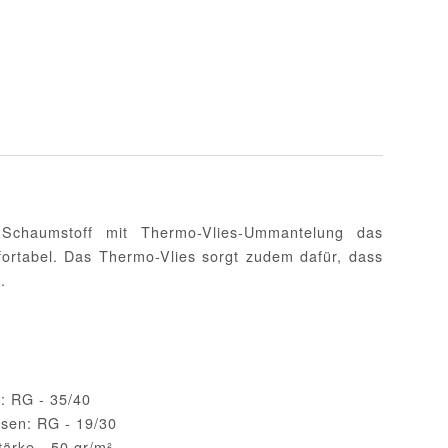
m Schaumstoff mit Thermo-Vlies-Ummantelung das
fortabel. Das Thermo-Vlies sorgt zudem dafür, dass
.
: RG - 35/40
sen: RG - 19/30
ärke - 50 gr/m²