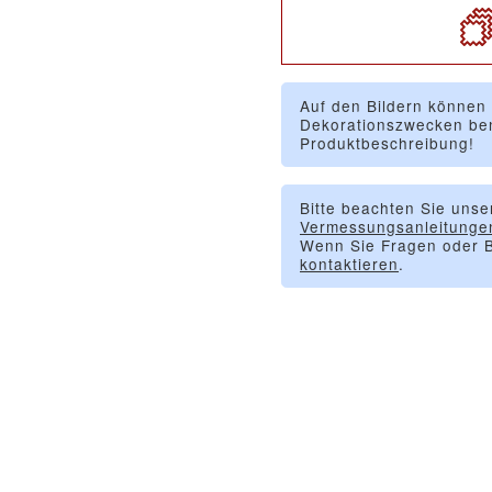
Auf den Bildern können
Dekorationszwecken ben
Produktbeschreibung!
Bitte beachten Sie unse
Vermessungsanleitunge
Wenn Sie Fragen oder B
kontaktieren
.