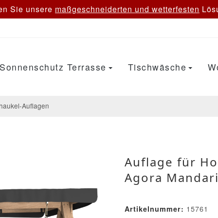
en Sie unsere
maßgeschneiderten und wetterfesten
Lösu
Sonnenschutz Terrasse
Tischwäsche
W
haukel-Auflagen
Auflage für H
Agora Mandar
15761
Artikelnummer: