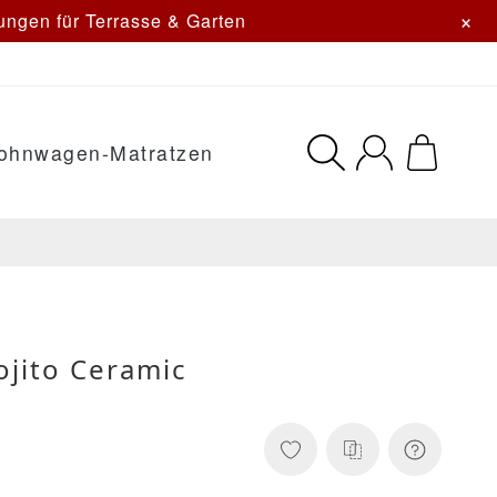
×
ngen für Terrasse & Garten
ohnwagen-Matratzen
ojito Ceramic