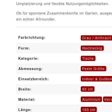
Umplatzierung und flexible Nutzungsmöglichkeiten.
Ob für spontane Zusammenkünfte im Garten, ausgedeh
ein echter Allrounder.
Farbrichtung:
Grau / Anthrazit
Rechteckig
Form:
Tische
Kategorie:
Feste Größe
Abmessung:
Indoor & Outdoo
Einsatzbereich:
90 cm
Breite:
Aluminium
Ker
Material:
160 cm
Länge: