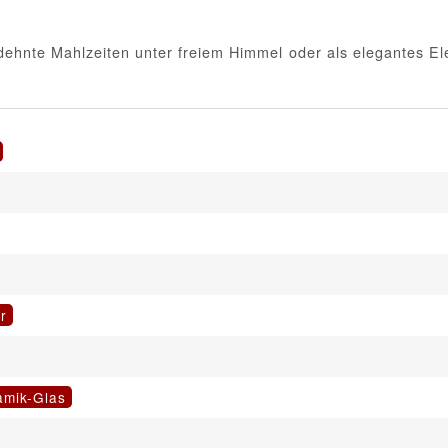
nte Mahlzeiten unter freiem Himmel oder als elegantes Elem
r
amik-Glas