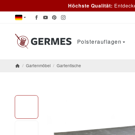
Höchste Qualität:
Entdeck
Polsterauflagen
/
Gartenmöbel
/
Gartentische
Startseite