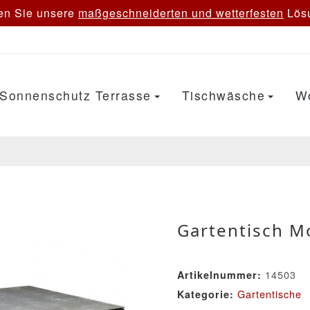
en Sie unsere
maßgeschneiderten und wetterfesten
Lösu
Sonnenschutz Terrasse
Tischwäsche
W
Gartentisch M
14503
Artikelnummer:
Gartentische
Kategorie: