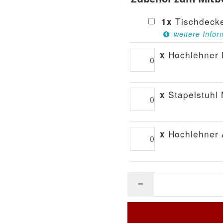
Tischdeck
1
x
weitere Infor
Hochlehner 
x
Stapelstuhl 
x
Hochlehner 
x