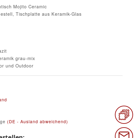
tisch Mojito Ceramic
estell, Tischplatte aus Keramik-Glas
azit
eramik grau-mix
oor und Outdoor
and
age
(DE - Ausland abweichend)
stellen: