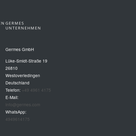
EN
GERMES
UNTERNEHMEN
Germes GmbH
Lüke-Smidt-Straße 19
26810
Westoverledingen
Deutschland
Telefon:
+49 4961 4175
E-Mail:
info@germes.com
WhatsApp:
4949614175