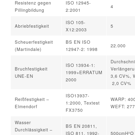
Resistenz gegen
ISO 12945-
4
Pillingbildung
2:2001
ISO 105-
Abriebfestigkeit
5
X12:2003
Scheuerfestigkeit
BS EN ISO
22.000
(Martindale)
12947-2: 1998
Durchschnit
ISO 13934-1:
Bruchfestigkeit
Verlängeru
1999+ERRATUM
UNE-EN
3,6 CV%, W
2000
2,0 CV%
ISO13937-
Reißfestigkeit –
WARP: 400
1:2000, Textest
Elmendorf
WEFT: 277
FX3750
Wasser
BS EN 20811,
Durchlässigkeit –
ISO 811, 1992-
500cmH²O