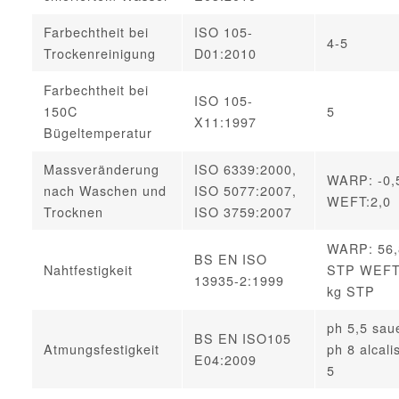
Farbechtheit bei
ISO 105-
4-5
Trockenreinigung
D01:2010
Farbechtheit bei
ISO 105-
150C
5
X11:1997
Bügeltemperatur
Massveränderung
ISO 6339:2000,
WARP: -0
nach Waschen und
ISO 5077:2007,
WEFT:2,0
Trocknen
ISO 3759:2007
WARP: 56,
BS EN ISO
Nahtfestigkeit
STP WEFT:
13935-2:1999
kg STP
ph 5,5 sau
BS EN ISO105
Atmungsfestigkeit
ph 8 alcali
E04:2009
5