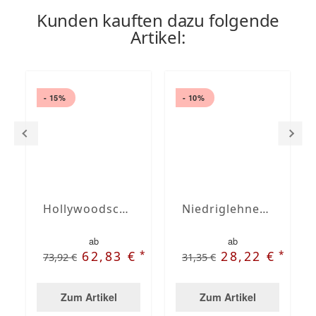
Kunden kauften dazu folgende
Artikel:
- 15%
- 10%
Hollywoodschaukel-Auflage nach Maß mit Stegsaum
Niedriglehner-Auflage nach Maß mit Stehsaum
ab
ab
*
*
62,83 €
28,22 €
73,92 €
31,35 €
Zum Artikel
Zum Artikel