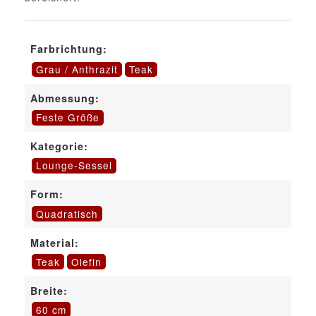
Farbrichtung:
Grau / Anthrazit
Teak
Abmessung:
Feste Größe
Kategorie:
Lounge-Sessel
Form:
Quadratisch
Material:
Teak
Olefin
Breite:
60 cm