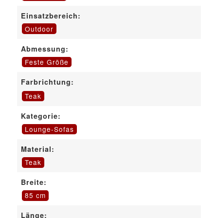
Einsatzbereich:
Outdoor
Abmessung:
Feste Größe
Farbrichtung:
Teak
Kategorie:
Lounge-Sofas
Material:
Teak
Breite:
85 cm
Länge: