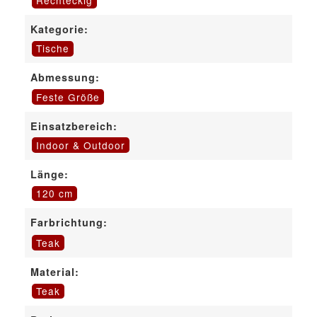
Rechteckig
Kategorie:
Tische
Abmessung:
Feste Größe
Einsatzbereich:
Indoor & Outdoor
Länge:
120 cm
Farbrichtung:
Teak
Material:
Teak