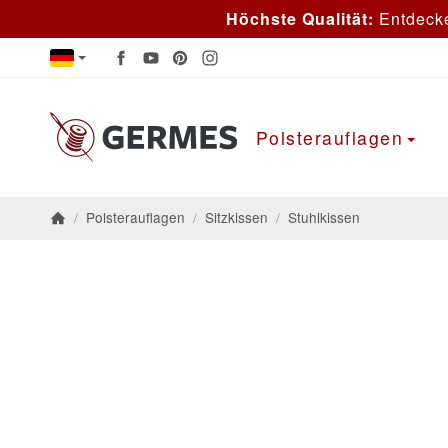
Höchste Qualität:
Entdeck
Polsterauflagen
/
Polsterauflagen
/
Sitzkissen
/
Stuhlkissen
Startseite