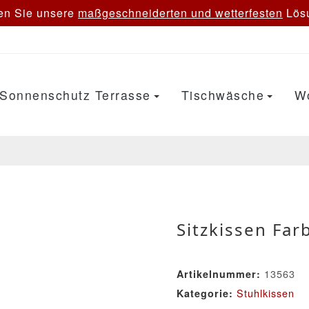
en Sie unsere
maßgeschneiderten und wetterfesten
Lösu
Sonnenschutz Terrasse
Tischwäsche
W
Sitzkissen Far
13563
Artikelnummer:
Stuhlkissen
Kategorie: