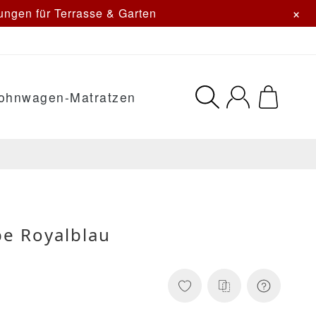
×
ngen für Terrasse & Garten
ohnwagen-Matratzen
be Royalblau