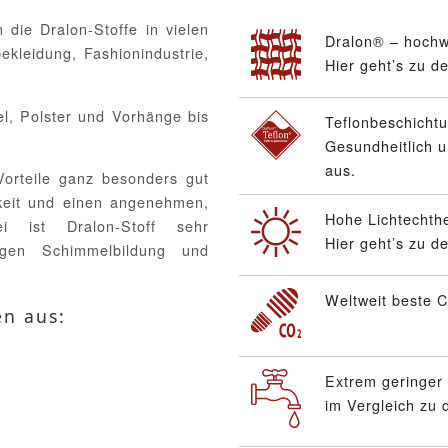
die Dralon-Stoffe in vielen
Dralon® – hochw
ekleidung, Fashionindustrie,
Hier geht’s zu d
el, Polster und Vorhänge bis
Teflonbeschicht
Gesundheitlich u
aus.
Vorteile ganz besonders gut
gkeit und einen angenehmen,
Hohe Lichtechthe
ei ist Dralon-Stoff sehr
Hier geht’s zu d
gegen Schimmelbildung und
Weltweit beste C
en aus:
Extrem geringer
im Vergleich zu