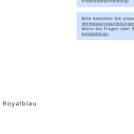
Produktbeschreibung!
Bitte beachten Sie unse
Vermessungsanleitunge
Wenn Sie Fragen oder B
kontaktieren
.
e Royalblau