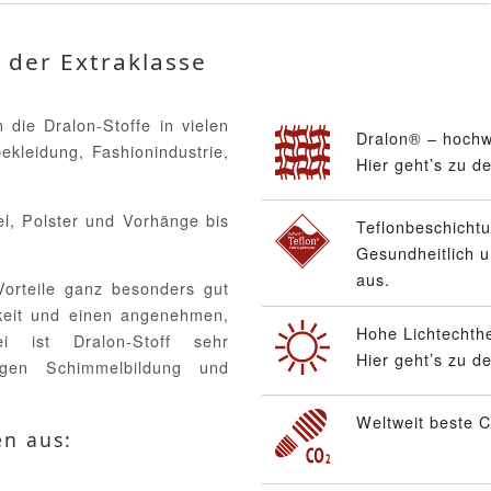
 der Extraklasse
die Dralon-Stoffe in vielen
Dralon® – hochw
ekleidung, Fashionindustrie,
Hier geht’s zu d
el, Polster und Vorhänge bis
Teflonbeschicht
Gesundheitlich u
aus.
Vorteile ganz besonders gut
gkeit und einen angenehmen,
Hohe Lichtechthe
ei ist Dralon-Stoff sehr
Hier geht’s zu d
gegen Schimmelbildung und
Weltweit beste C
en aus: