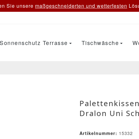
en Sie unsere
maßgeschneiderten und wetterfesten
Lösu
Sonnenschutz Terrasse
Tischwäsche
W
Palettenkissen
Dralon Uni Sc
15332
Artikelnummer: