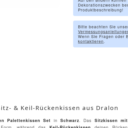
Auf den Bildern können
Dekorationszwecken ben
Produktbeschreibung!
Bitte beachten Sie unse
Vermessungsanleitunge
Wenn Sie Fragen oder B
kontaktieren
.
Sitz- & Keil-Rückenkissen aus Dralon
in
. Das
gen Palettenkissen Set
Schwarz
Sitzkissen mit
n Form, während das
deinen Rücken
Keil-Rückenkissen