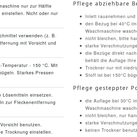
Pflege abziehbare B
aschine nur zur Hälfte
einstellen. Nicht oder nur
Inlett rausnehmen und
den Bezug bei 40°C im
Waschmaschine wasch
schmittel verwenden (z. B.
nicht bleichen, bitte 
tfernung mit Vorsicht und
starke Verschmutzunge
die Bezüge direkt nac
behält die Auflage Ihr
l-Temperatur - 150 °C. Mit
Trockner nur mit niedr
bügeln. Starkes Pressen
Stoff ist bei 150°C büg
Pflege gesteppter Po
 Lösemitteln einsetzen.
die Auflage bei 30°C 
eln zur Fleckenentfernung
Waschmaschine wasch
nicht bleichen, nur ha
starke Verschmutzunge
Vorsicht benutzen.
keinen Trockner benut
 Trocknung einstellen.