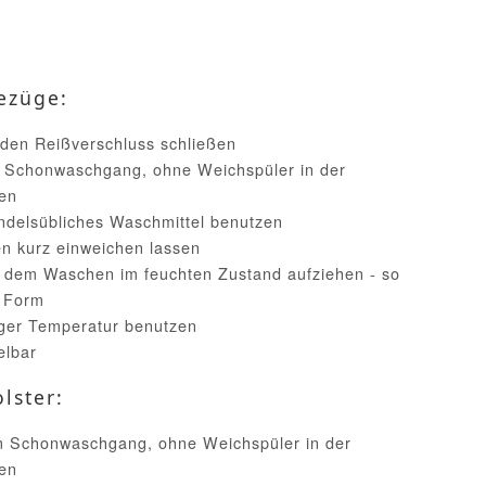
ezüge:
 den Reißverschluss schließen
 Schonwaschgang, ohne Weichspüler in der
en
handelsübliches Waschmittel benutzen
n kurz einweichen lassen
h dem Waschen im feuchten Zustand aufziehen - so
e Form
iger Temperatur benutzen
elbar
lster:
im Schonwaschgang, ohne Weichspüler in der
en