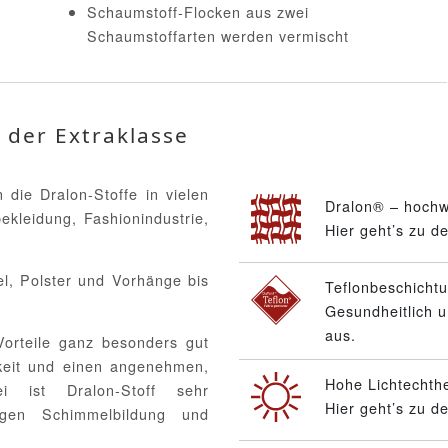
Schaumstoff-Flocken aus zwei
Schaumstoffarten werden vermischt
 der Extraklasse
die Dralon-Stoffe in vielen
Dralon® – hochw
ekleidung, Fashionindustrie,
Hier geht’s zu d
el, Polster und Vorhänge bis
Teflonbeschicht
Gesundheitlich u
aus.
Vorteile ganz besonders gut
gkeit und einen angenehmen,
Hohe Lichtechthe
ei ist Dralon-Stoff sehr
Hier geht’s zu d
gegen Schimmelbildung und