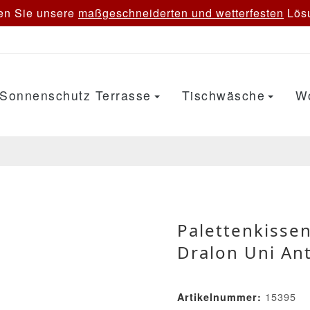
en Sie unsere
maßgeschneiderten und wetterfesten
Lösu
Sonnenschutz Terrasse
Tischwäsche
W
Palettenkissen
Dralon Uni Ant
15395
Artikelnummer: