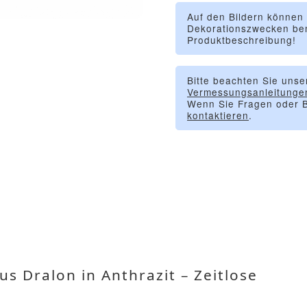
Auf den Bildern können
Dekorationszwecken ben
Produktbeschreibung!
Bitte beachten Sie unse
Vermessungsanleitunge
Wenn Sie Fragen oder B
kontaktieren
.
us Dralon in Anthrazit – Zeitlose