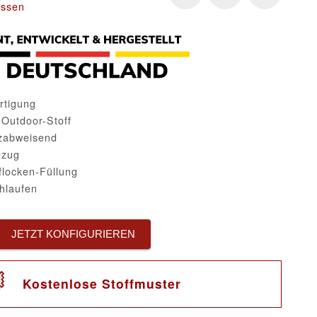
issen
rtigung
 Outdoor-Stoff
zabweisend
ezug
locken-Füllung
hlaufen
JETZT KONFIGURIEREN
Kostenlose Stoffmuster