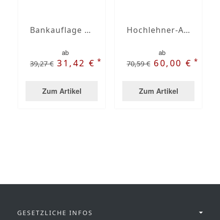
Bankauflage nach Maß mit Stegsaum
Hochlehner-Auflagen mit Stegsaum nach Maß
ab
ab
*
*
31,42 €
60,00 €
39,27 €
70,59 €
Zum Artikel
Zum Artikel
GESETZLICHE INFOS