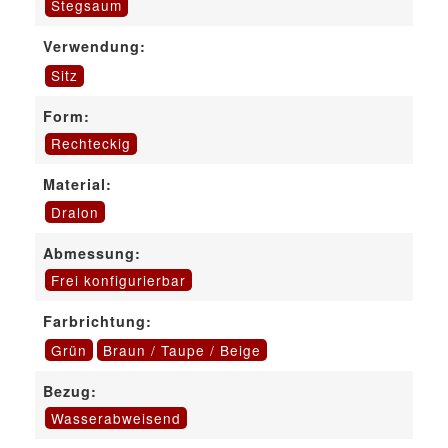
Stegsaum
Verwendung:
Sitz
Form:
Rechteckig
Material:
Dralon
Abmessung:
Frei konfigurierbar
Farbrichtung:
Grün
Braun / Taupe / Beige
Bezug:
Wasserabweisend