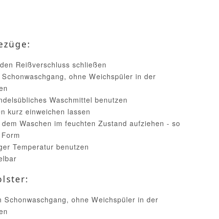
ezüge:
 den Reißverschluss schließen
 Schonwaschgang, ohne Weichspüler in der
en
handelsübliches Waschmittel benutzen
n kurz einweichen lassen
h dem Waschen im feuchten Zustand aufziehen - so
e Form
iger Temperatur benutzen
elbar
lster:
im Schonwaschgang, ohne Weichspüler in der
en