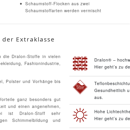
Schaumstoff-Flocken aus zwei
Schaumstoffarten werden vermischt
 der Extraklasse
die Dralon-Stoffe in vielen
Dralon® – hochw
ekleidung, Fashionindustrie,
Hier geht’s zu d
el, Polster und Vorhänge bis
Teflonbeschicht
Gesundheitlich u
aus.
Vorteile ganz besonders gut
gkeit und einen angenehmen,
Hohe Lichtechthe
ei ist Dralon-Stoff sehr
Hier geht’s zu d
gegen Schimmelbildung und