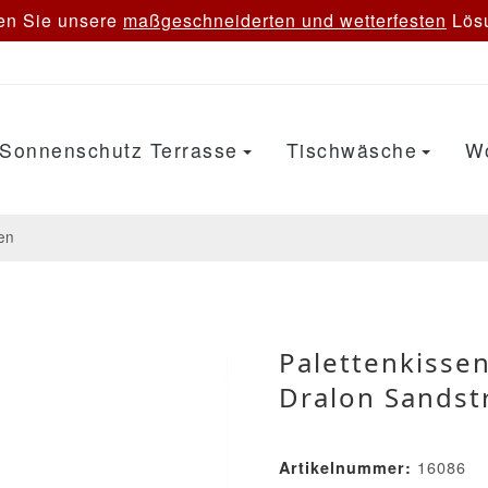
en Sie unsere
maßgeschneiderten und wetterfesten
Lösu
Sonnenschutz Terrasse
Tischwäsche
W
en
Palettenkisse
Dralon Sandst
16086
Artikelnummer: