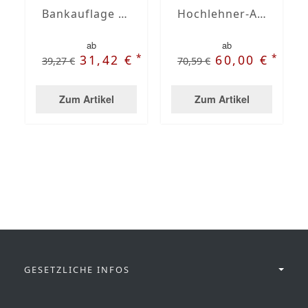
Bankauflage nach Maß mit Stegsaum
Hochlehner-Auflagen mit Stegsaum nach Maß
ab
ab
*
*
31,42 €
60,00 €
39,27 €
70,59 €
Zum Artikel
Zum Artikel
GESETZLICHE INFOS