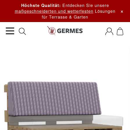
Entdecken Sie unsere
Höchste Qualität:
×
maßgeschneiderten und wetterfesten
Lösungen
für Terrasse & Garten