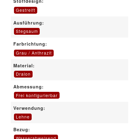
Stoffdesign:
Gestreift
Ausführung:
Stegsaum
Farbrichtung:
Grau / Anthrazit
Material:
Dralon
Abmessung:
Frei konfigurierbar
Verwendung:
Lehne
Bezug:
Wasserabweisend