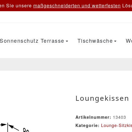
en Sie unsere
maßgeschneiderten und wetterfesten
Lösu
Sonnenschutz Terrasse
Tischwäsche
W
Loungekissen
13403
Artikelnummer:
Lounge-Sitzki
Kategorie: