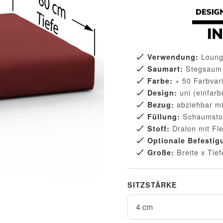
Lounge
Verwendung:
Stegsaum
Saumart:
+ 50 Farbvar
Farbe:
uni (einfarb
Design:
abziehbar mi
Bezug:
Schaumstof
Füllung:
Dralon mit Fl
Stoff:
Optionale Befestig
Breite x Tie
Große:
SITZSTÄRKE
Sitzstärke