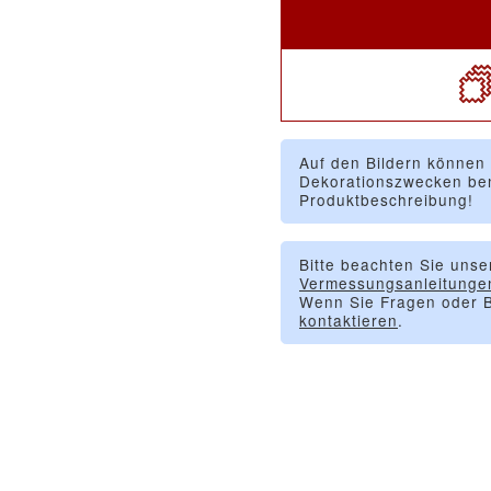
Auf den Bildern können
Dekorationszwecken ben
Produktbeschreibung!
Bitte beachten Sie unse
Vermessungsanleitunge
Wenn Sie Fragen oder B
kontaktieren
.