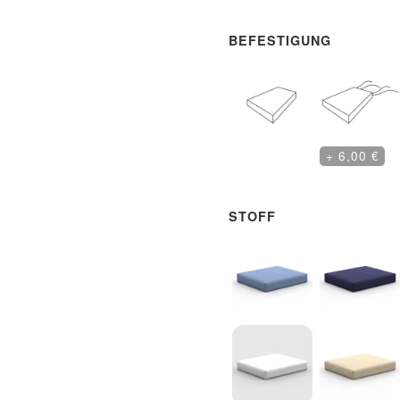
BEFESTIGUNG
Ohne Schlaufen
Mit Schlaufe
+ 6,00 €
STOFF
Blau - Nr. 1
Dunkelblau -