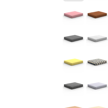
Weiß - Nr. 7
Beige - Nr. 
Altrosa - Nr. 13
Terrakotta -
Anthrazit - Nr. 19
Hellgrau - N
Zitronengelb - Nr. 25
Karo blau - 
Gestreift Zebra Grau - Nr
Gestreift Hi