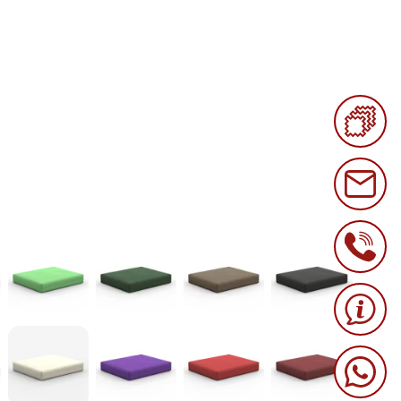
n
 Nr. 2
Apfelgrün - Nr. 3
Dunkelgrün - Nr. 4
Taupe - Nr. 5
Schwarz - Nr. 6