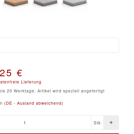
ndstreifen - Nr. 49
Gestreift Sonnenstreifen - Nr. 50
Gestreift Tricolor Grau - Nr. 51
Gestreift hellgrau / weiß - Nr. 52
,25 €
stenfreie Lieferung
bis 20 Werktage; Artikel wird speziell angefertigt
en
(DE - Ausland abweichend)
Stk