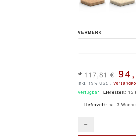
Gestreift Sahara - Nr. 48
Gestreift Sa
VERMERK
Vermerk
94
117,81 €
ab
inkl. 19% USt. ,
Versandko
Verfügbar
: 15 
Lieferzeit
ca. 3 Woch
Lieferzeit: