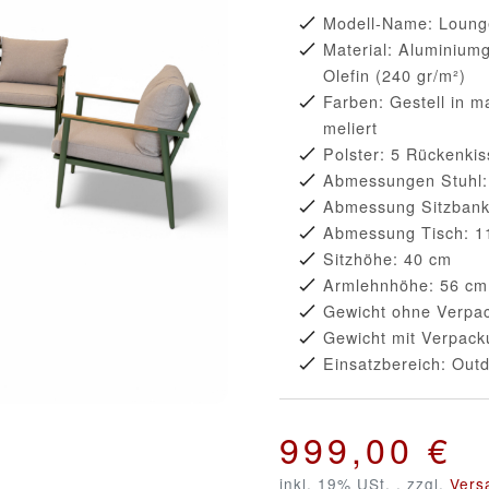
Modell-Name: Loung
Material: Aluminiumg
Olefin (240 gr/m²)
Farben: Gestell in ma
meliert
Polster: 5 Rückenki
Abmessungen Stuhl: 
Abmessung Sitzbank:
Abmessung Tisch: 11
Sitzhöhe: 40 cm
Armlehnhöhe: 56 cm
Gewicht ohne Verpac
Gewicht mit Verpack
Einsatzbereich: Out
999,00 €
inkl. 19% USt. , zzgl.
Vers