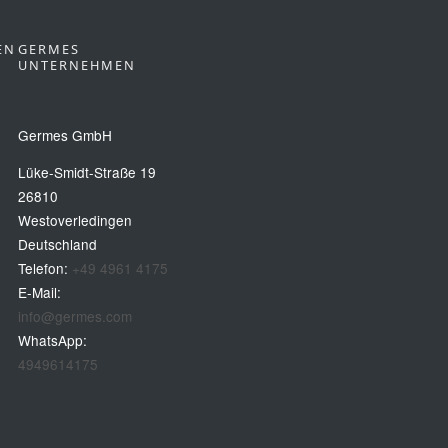
EN
GERMES
UNTERNEHMEN
Germes GmbH
Lüke-Smidt-Straße 19
26810
Westoverledingen
Deutschland
Telefon:
+49 4961 4175
E-Mail:
info@germes.com
WhatsApp:
4949614175