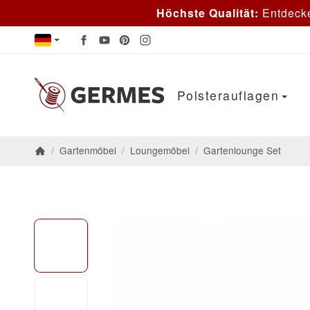
Höchste Qualität:
Entdeck
Polsterauflagen
/
Gartenmöbel
/
Loungemöbel
/
Gartenlounge Set
Startseite