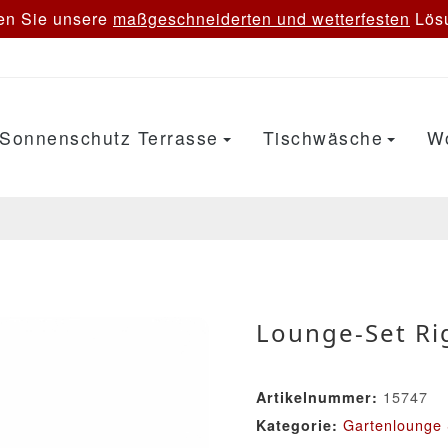
en Sie unsere
maßgeschneiderten und wetterfesten
Lösu
Sonnenschutz Terrasse
Tischwäsche
W
Lounge-Set Ri
15747
Artikelnummer:
Gartenlounge 
Kategorie: