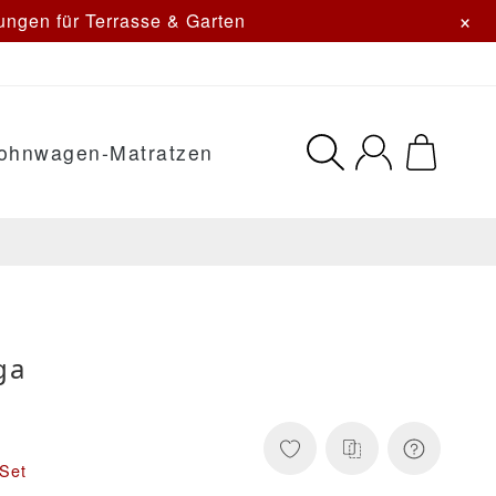
×
ngen für Terrasse & Garten
ohnwagen-Matratzen
ga
Set