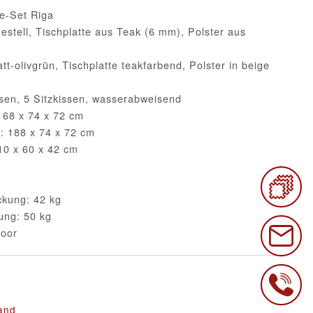
e-Set Riga
estell, Tischplatte aus Teak (6 mm), Polster aus
tt-olivgrün, Tischplatte teakfarbend, Polster in beige
ssen, 5 Sitzkissen, wasserabweisend
68 x 74 x 72 cm
 188 x 74 x 72 cm
0 x 60 x 42 cm
kung: 42 kg
ung: 50 kg
door
and