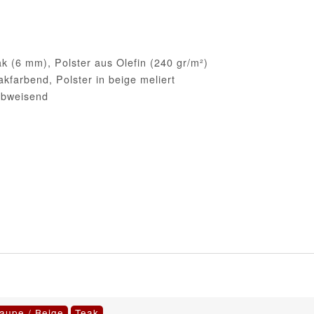
ak (6 mm), Polster aus Olefin (240 gr/m²)
akfarbend, Polster in beige meliert
rabweisend
Taupe / Beige
Teak