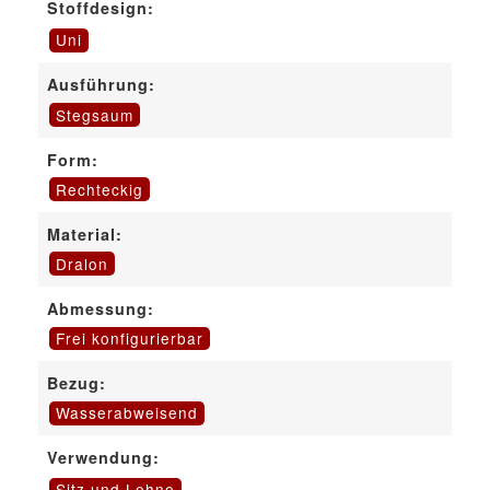
Stoffdesign:
Uni
Ausführung:
Stegsaum
Form:
Rechteckig
Material:
Dralon
Abmessung:
Frei konfigurierbar
Bezug:
Wasserabweisend
Verwendung:
Sitz und Lehne