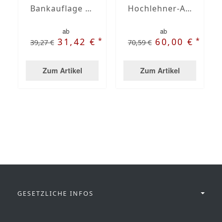
Bankauflage nach Maß mit Stegsaum
Hochlehner-Auflagen mit Stegsaum nach Maß
ab
ab
*
*
31,42 €
60,00 €
39,27 €
70,59 €
Zum Artikel
Zum Artikel
GESETZLICHE INFOS