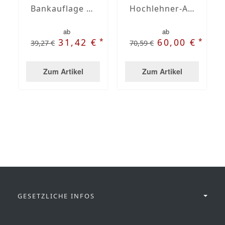
Bankauflage nach Maß mit Stegsaum
Hochlehner-Auflagen mit Stegsaum nach Maß
ab
ab
*
*
31,42 €
60,00 €
39,27 €
70,59 €
Zum Artikel
Zum Artikel
GESETZLICHE INFOS