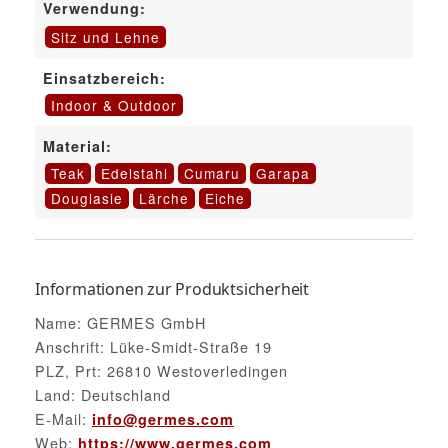
Verwendung:
Sitz und Lehne
Einsatzbereich:
Indoor & Outdoor
Material:
Teak
Edelstahl
Cumaru
Garapa
Douglasie
Lärche
Eiche
Informationen zur Produktsicherheit
Name: GERMES GmbH
Anschrift: Lüke-Smidt-Straße 19
PLZ, Prt: 26810 Westoverledingen
Land: Deutschland
E-Mail:
info@germes.com
Web:
https://www.germes.com