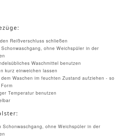
ezüge:
 den Reißverschluss schließen
 Schonwaschgang, ohne Weichspüler in der
en
handelsübliches Waschmittel benutzen
n kurz einweichen lassen
h dem Waschen im feuchten Zustand aufziehen - so
e Form
iger Temperatur benutzen
elbar
lster:
im Schonwaschgang, ohne Weichspüler in der
en