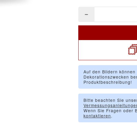
Auf den Bildern können
Dekorationszwecken ben
Produktbeschreibung!
Bitte beachten Sie unse
Vermessungsanleitunge
Wenn Sie Fragen oder B
kontaktieren
.