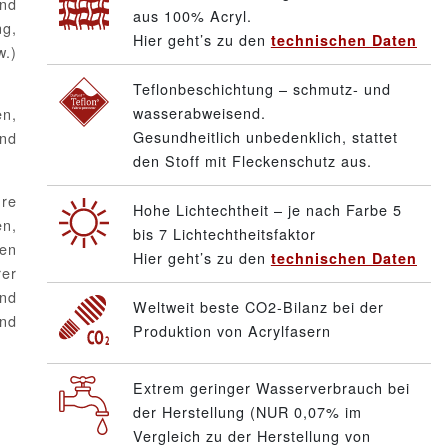
und
aus 100% Acryl.
g,
Hier geht’s zu den
technischen Daten
w.)
Teflonbeschichtung – schmutz- und
wasserabweisend.
n,
Gesundheitlich unbedenklich, stattet
und
den Stoff mit Fleckenschutz aus.
hre
Hohe Lichtechtheit – je nach Farbe 5
en,
bis 7 Lichtechtheitsfaktor
en
Hier geht’s zu den
technischen Daten
er
und
Weltweit beste CO2-Bilanz bei der
und
Produktion von Acrylfasern
Extrem geringer Wasserverbrauch bei
der Herstellung (NUR 0,07% im
Vergleich zu der Herstellung von