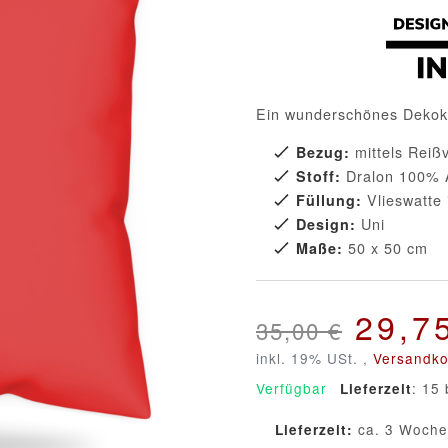
Ein wunderschönes Dekokis
mittels Reiß
Bezug:
Dralon 100% 
Stoff:
Vlieswatte 
Füllung:
Uni
Design:
50 x 50 cm
Maße:
29,7
35,00 €
inkl. 19% USt. ,
Versandko
Verfügbar
: 15 
Lieferzeit
ca. 3 Woch
Lieferzeit: