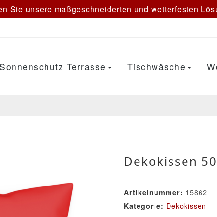
en Sie unsere
maßgeschneiderten und wetterfesten
Lösu
Sonnenschutz Terrasse
Tischwäsche
W
Dekokissen 50
15862
Artikelnummer:
Dekokissen
Kategorie: