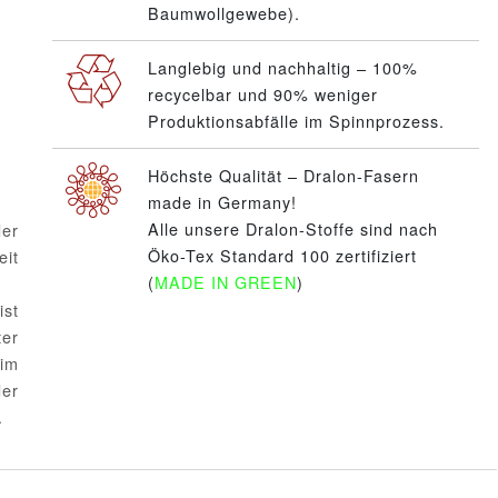
Baumwollgewebe).
Langlebig und nachhaltig – 100%
recycelbar und 90% weniger
Produktionsabfälle im Spinnprozess.
Höchste Qualität – Dralon-Fasern
made in Germany!
Alle unsere Dralon-Stoffe sind nach
er
Öko-Tex Standard 100 zertifiziert
eit
(
MADE IN GREEN
)
ist
ter
im
er
.