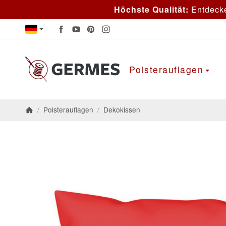
Höchste Qualität:
Entdeck
Polsterauflagen
/
Polsterauflagen
/
Dekokissen
Startseite