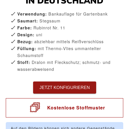
Bankauflage für Gartenbank
Verwendung:
Stegsaum
Saumart:
Rubinrot Nr. 11
Farbe:
uni
Design:
abziehbar mittels Reißverschlüss
Bezug:
mit Thermo-Vlies ummantelter
Füllung:
Schaumstoff
Dralon mit Fleckschutz; schmutz- und
Stoff:
wasserabweisend
JETZT KONFIGURIEREN
Kostenlose Stoffmuster
Auf den Bildern können sich andere Gegenstände