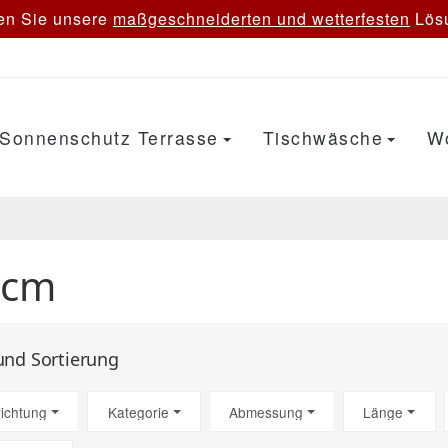
en Sie unsere
maßgeschneiderten und wetterfesten
Lösu
Sonnenschutz Terrasse
Tischwäsche
W
 cm
 und Sortierung
richtung
Kategorie
Abmessung
Länge