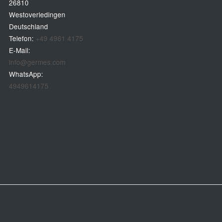
26810
Westoverledingen
Deutschland
Telefon:
+49 4961 4175
E-Mail:
info@germes.com
WhatsApp:
4949614175