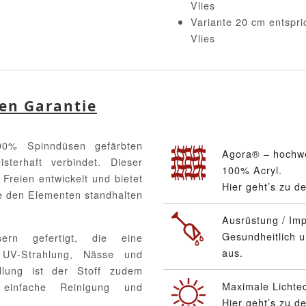
Vlies
Variante 20 cm entspri
Vlies
ren Garantie
0% Spinndüsen gefärbten
Agora® – hochwe
sterhaft verbindet. Dieser
100% Acryl.
 Freien entwickelt und bietet
Hier geht’s zu d
ie den Elementen standhalten
Ausrüstung / Im
Gesundheitlich u
asern gefertigt, die eine
aus.
r UV-Strahlung, Nässe und
dlung ist der Stoff zudem
Maximale Lichtec
einfache Reinigung und
Hier geht’s zu d