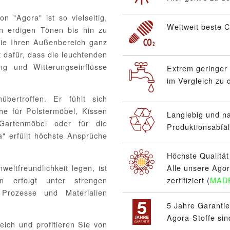
 "Agora" ist so vielseitig,
Weltweit beste C
on erdigen Tönen bis hin zu
Sie Ihren Außenbereich ganz
 dafür, dass die leuchtenden
g und Witterungseinflüsse
Extrem geringer
im Vergleich zu
bertroffen. Er fühlt sich
he für Polstermöbel, Kissen
Langlebig und n
 Gartenmöbel oder für die
Produktionsabfäl
" erfüllt höchste Ansprüche
Höchste Qualität
eltfreundlichkeit legen, ist
Alle unsere Ago
n erfolgt unter strengen
zertifiziert (
MAD
 Prozesse und Materialien
5 Jahre Garantie
Agora-Stoffe sin
eich und profitieren Sie von