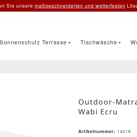
en Sie unsere
maßgeschneiderten und wetterfesten
Lösu
Sonnenschutz Terrasse
Tischwäsche
W
Outdoor-Matra
Wabi Ecru
14218
Artikelnummer: