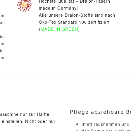
Höchste Qualität – Dralon-Fasern
made in Germany!
Alle unsere Dralon-Stoffe sind nach
er
Öko-Tex Standard 100 zertifiziert
eit
(
MADE IN GREEN
)
ist
ter
im
er
.
Pflege abziehbare B
aschine nur zur Hälfte
einstellen. Nicht oder nur
Inlett rausnehmen und
den Bezug bei 40°C im