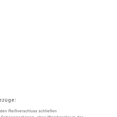
ezüge:
 den Reißverschluss schließen
 Schonwaschgang, ohne Weichspüler in der