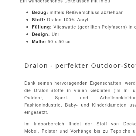
Ein wunderschönes Dekokissen mit Inlett
mittels Reißverschluss abziehbar
Bezug:
Dralon 100% Acryl
Stoff:
Vlieswatte (gedrillten Polyfasern) in 
Füllung:
Uni
Design:
50 x 50 cm
Maße:
Dralon - perfekter Outdoor-Sto
Dank seinen hervoragenden Eigenschaften, wer
die Dralon-Stoffe in vielen Gebieten (im In- 
Outdoor, Sport- und Arbeitsbekleidun
Fashionindustrie, Baby- und Kinderklamoten us
eingesetzt.
Im Indoorbereich findet der Stoff von Decke
Möbel, Polster und Vorhänge bis zu Teppiche 