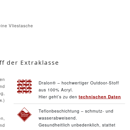
eine Vliestasche
ff der Extraklasse
den
Dralon® – hochwertiger Outdoor-Stoff
und
aus 100% Acryl.
g,
Hier geht’s zu den
technischen Daten
w.)
Teflonbeschichtung – schmutz- und
wasserabweisend.
n,
Gesundheitlich unbedenklich, stattet
und