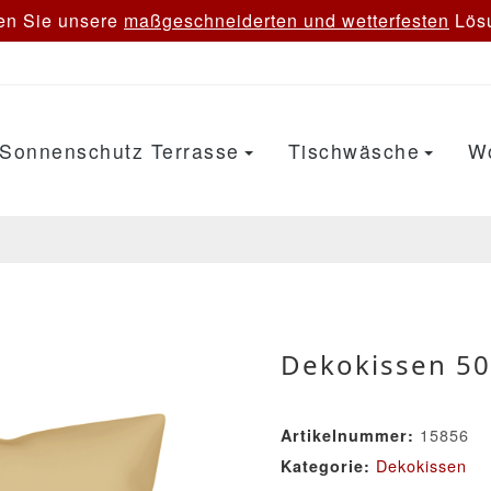
en Sie unsere
maßgeschneiderten und wetterfesten
Lösu
Sonnenschutz Terrasse
Tischwäsche
W
Dekokissen 50
15856
Artikelnummer:
Dekokissen
Kategorie: