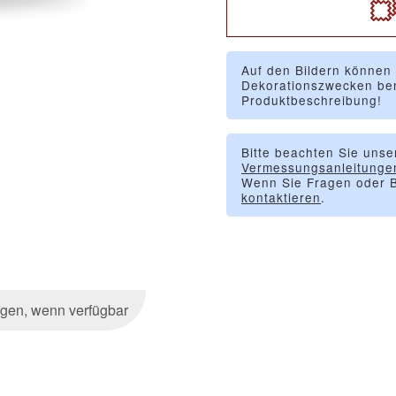
Auf den Bildern können
Dekorationszwecken ben
Produktbeschreibung!
Bitte beachten Sie unse
Vermessungsanleitunge
Wenn Sie Fragen oder B
kontaktieren
.
igen, wenn verfügbar