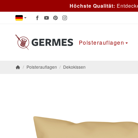
Höchste Qualität:
Entdeck
Polsterauflagen
/
Polsterauflagen
/
Dekokissen
Startseite