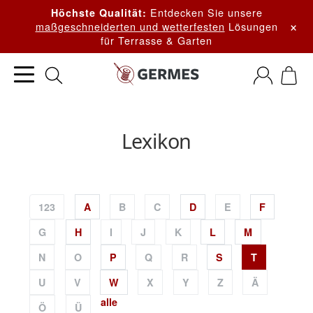
Entdecken Sie unsere
Höchste Qualität:
×
maßgeschneiderten und wetterfesten
Lösungen
für Terrasse & Garten
Lexikon
123
A
B
C
D
E
F
G
H
I
J
K
L
M
N
O
P
Q
R
S
T
U
V
W
X
Y
Z
Ä
alle
Ö
Ü