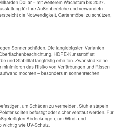
illiarden Dollar – mit weiterem Wachstum bis 2027.
Ausstattung für ihre Außenbereiche und verwandeln
rstreicht die Notwendigkeit, Gartenmöbel zu schützen,
 gegen Sonnenschäden. Die langlebigsten Varianten
ls Oberflächenbeschichtung. HDPE-Kunststoff ist
 und Stabilität langfristig erhalten. Zwar sind keine
en minimieren das Risiko von Verfärbungen und Rissen
legeaufwand möchten – besonders in sonnenreichen
 befestigen, um Schäden zu vermeiden. Stühle stapeln
lster sollten befestigt oder sicher verstaut werden. Für
aßgefertigten Abdeckungen, um Wind- und
 wichtig wie UV-Schutz.