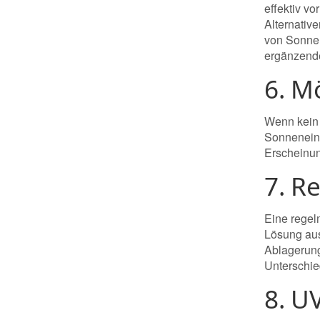
effektiv v
Alternativ
von Sonnen
ergänzende
6. M
Wenn kein 
Sonneneins
Erscheinun
7. R
Eine regel
Lösung aus
Ablagerung
Unterschied
8. U