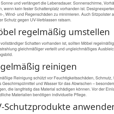
or Sonne und verlängert die Lebensdauer. Sonnenschirme, Vorhä
en, wenn kein fester Schattenplatz vorhanden ist. Designexper
-, Wind- und Regenschäden zu minimieren. Auch Sitzpolster aus 
r Schutz gegen UV-Verblassen ratsam.
öbel regelmäßig umstellen
vollständiger Schatten vorhanden ist, sollten Möbel regelmäßig 
trahlung gleichmäßiger verteilt und ungleichmäßiges Ausbleich
gsbild.
egelmäßig reinigen
mäßige Reinigung schützt vor Feuchtigkeitsschäden, Schmutz,
 Geschirrspülmittel und Wasser für das Abwischen – besonder
en, die langfristig das Material schädigen können. Vor der Ein
liche Materialien benötigen individuelle Pflege.
V-Schutzprodukte anwende