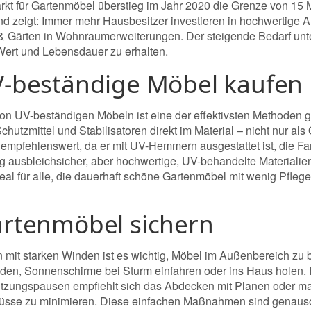
kt für Gartenmöbel überstieg im Jahr 2020 die Grenze von 15 M
nd zeigt: Immer mehr Hausbesitzer investieren in hochwertige 
& Gärten in Wohnraumerweiterungen. Der steigende Bedarf unte
ert und Lebensdauer zu erhalten.
V-beständige Möbel kaufen
on UV-beständigen Möbeln ist eine der effektivsten Methoden
chutzmittel und Stabilisatoren direkt im Material – nicht nur a
mpfehlenswert, da er mit UV-Hemmern ausgestattet ist, die Farbe
ig ausbleichsicher, aber hochwertige, UV-behandelte Materiali
Ideal für alle, die dauerhaft schöne Gartenmöbel mit wenig Pf
artenmöbel sichern
n mit starken Winden ist es wichtig, Möbel im Außenbereich zu
nden, Sonnenschirme bei Sturm einfahren oder ins Haus holen. Po
tzungspausen empfiehlt sich das Abdecken mit Planen oder m
lüsse zu minimieren. Diese einfachen Maßnahmen sind genauso