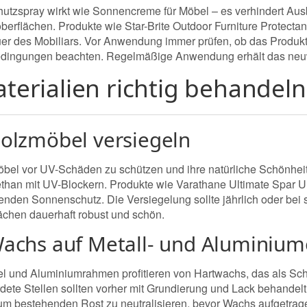
utzspray wirkt wie Sonnencreme für Möbel – es verhindert Aus
oberflächen. Produkte wie Star-Brite Outdoor Furniture Protecta
r des Mobiliars. Vor Anwendung immer prüfen, ob das Produkt fü
dingungen beachten. Regelmäßige Anwendung erhält das neuw
aterialien richtig behandeln
Holzmöbel versiegeln
el vor UV-Schäden zu schützen und ihre natürliche Schönhei
ethan mit UV-Blockern. Produkte wie Varathane Ultimate Spar
enden Sonnenschutz. Die Versiegelung sollte jährlich oder bei
ächen dauerhaft robust und schön.
Wachs auf Metall- und Aluminium
l und Aluminiumrahmen profitieren von Hartwachs, das als Schu
dete Stellen sollten vorher mit Grundierung und Lack behandel
um bestehenden Rost zu neutralisieren, bevor Wachs aufgetrage