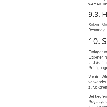
werden, um
9.3. 
Setzen Sie
Beständigk
10. 
Einlagerun
Experten r
und Schimm
Reinigung
Vor der Wi
verwendet 
zurückgrei
Bei begren
Regalsyste
hinweg attr