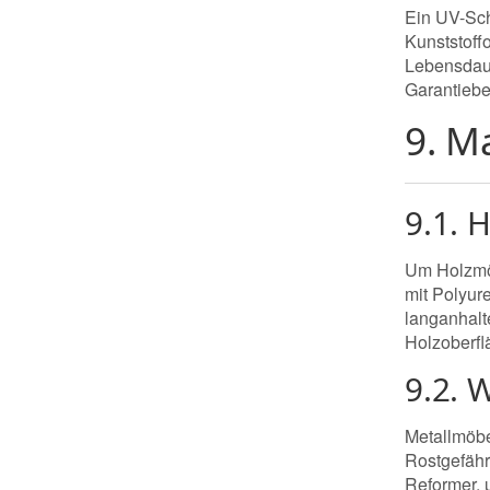
Ein UV-Sch
Kunststoff
Lebensdaue
Garantiebe
9. M
9.1. 
Um Holzmöb
mit Polyur
langanhalt
Holzoberfl
9.2. 
Metallmöbe
Rostgefähr
Reformer, 