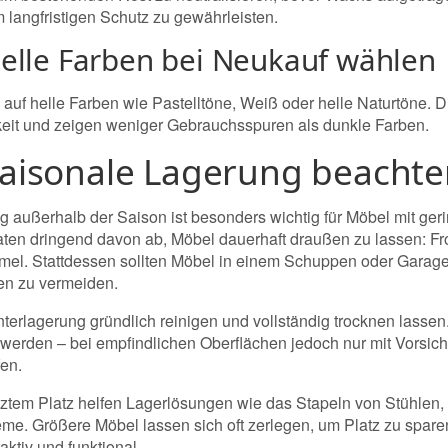
 langfristigen Schutz zu gewährleisten.
Helle Farben bei Neukauf wählen
 auf helle Farben wie Pastelltöne, Weiß oder helle Naturtöne. D
eit und zeigen weniger Gebrauchsspuren als dunkle Farben.
Saisonale Lagerung beacht
g außerhalb der Saison ist besonders wichtig für Möbel mit ger
aten dringend davon ab, Möbel dauerhaft draußen zu lassen: Fr
el. Stattdessen sollten Möbel in einem Schuppen oder Garag
en zu vermeiden.
nterlagerung gründlich reinigen und vollständig trocknen lassen
werden – bei empfindlichen Oberflächen jedoch nur mit Vorsich
fen.
ztem Platz helfen Lagerlösungen wie das Stapeln von Stühlen, d
me. Größere Möbel lassen sich oft zerlegen, um Platz zu sparen
aktiv und funktional.