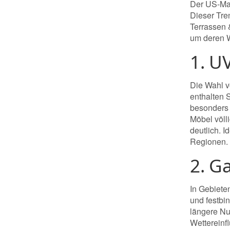
Der US-Mar
Dieser Tre
Terrassen 
um deren W
1. U
Die Wahl v
enthalten S
besonders e
Möbel völl
deutlich. 
Regionen.
2. G
In Gebiete
und festbi
längere Nu
Wettereinf