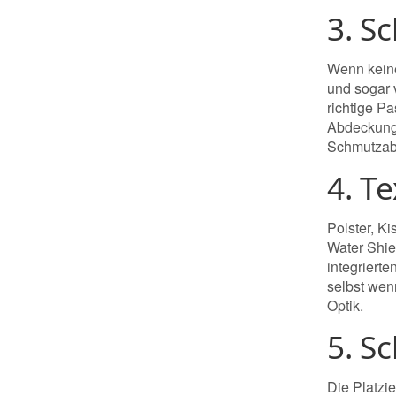
3. S
Wenn keine
und sogar 
richtige P
Abdeckunge
Schmutzabw
4. T
Polster, K
Water Shie
integriert
selbst wen
Optik.
5. S
Die Platzi