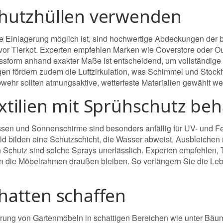
chutzhüllen verwenden
 Einlagerung möglich ist, sind hochwertige Abdeckungen der b
vor Tierkot. Experten empfehlen Marken wie Coverstore oder O
assform anhand exakter Maße ist entscheidend, um vollständige
n fördern zudem die Luftzirkulation, was Schimmel und Stock
ehr sollten atmungsaktive, wetterfeste Materialien gewählt we
extilien mit Sprühschutz be
issen und Sonnenschirme sind besonders anfällig für UV- und 
ld bilden eine Schutzschicht, die Wasser abweist, Ausbleichen r
en Schutz sind solche Sprays unerlässlich. Experten empfehlen, 
n die Möbelrahmen draußen bleiben. So verlängern Sie die Le
chatten schaffen
erung von Gartenmöbeln in schattigen Bereichen wie unter Bäu