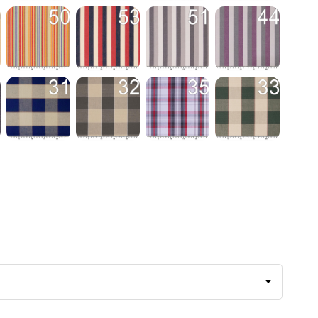
nkelgrau / weiß
Gestreift hellgrau / weiß
Gestreift Himmelblau
Gestreift Lila
Gestreift Meeresstr
ndstreifen
Gestreift Sonnenstreifen
Gestreift Tricolor
Gestreift Tricolor Grau
Gestreift Tricolor Li
bra Grau
Karo blau
Karo grau
Karo grau/rot
Karo grün