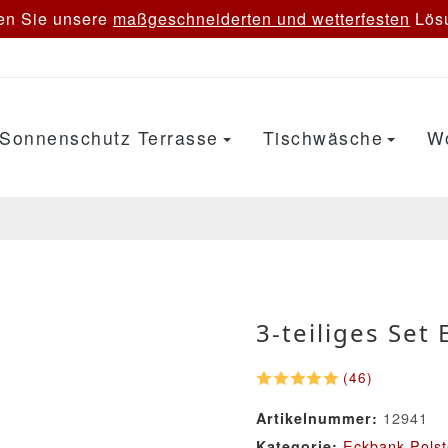
en Sie unsere
maßgeschneiderten und wetterfesten
Lösu
Sonnenschutz Terrasse
Tischwäsche
W
3-teiliges Set
(46)
12941
Artikelnummer:
Eckbank Polst
Kategorie: