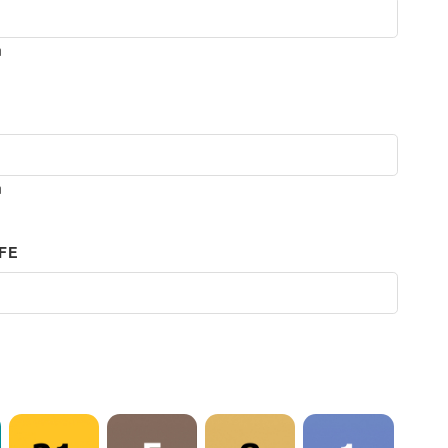
m
m
EFE