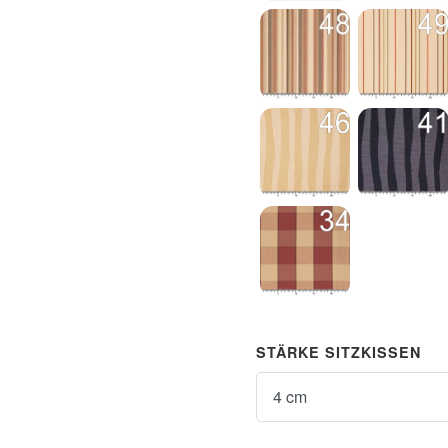
Weiß
Gestreift du
Gestreift Sahara
Gestreift Sa
Gestreift Zebra Beige
Gestreift Ze
Karo rot
STÄRKE SITZKISSEN
Stärke Sitzkissen