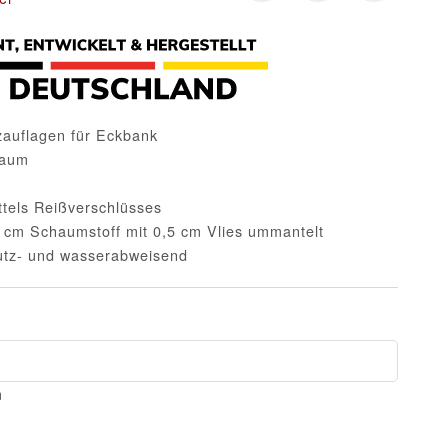
zauflagen für Eckbank
saum
ttels Reißverschlüsses
6 cm Schaumstoff mit 0,5 cm Vlies ummantelt
mutz- und wasserabweisend
m