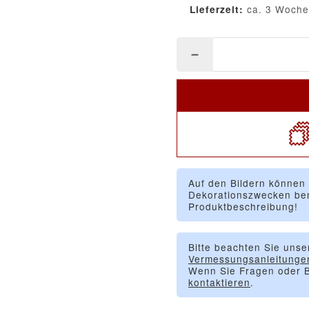
ca. 3 Woch
Lieferzeit:
Auf den Bildern können
Dekorationszwecken ben
Produktbeschreibung!
Bitte beachten Sie unse
Vermessungsanleitunge
Wenn Sie Fragen oder B
kontaktieren
.