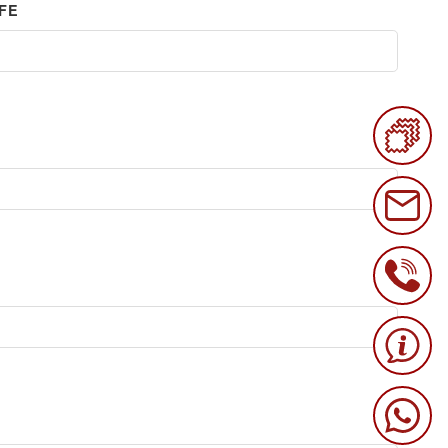
EFE
E