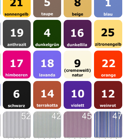
Sonnengelb
Taupe
Beige
Blau
Anthrazit
Dunkelgrün
Dunkellila
Zitronengelb
Himbeeren
Lavanda
Natur
Orange
Schwarz
Terrakotta
Violett
Weinrot