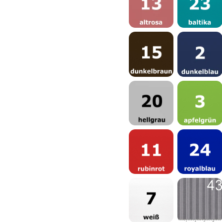
Altrosa
Baltika
Braun
Dunkelblau
Grau
Apfelgrün
Rubinrot
Royalblau