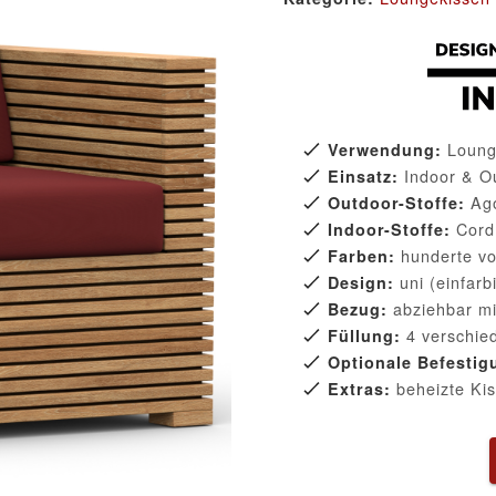
Lounge
Verwendung:
Indoor & O
Einsatz:
Ago
Outdoor-Stoffe:
Cord
Indoor-Stoffe:
hunderte vo
Farben:
uni (einfarb
Design:
abziehbar mi
Bezug:
4 verschie
Füllung:
Optionale Befestig
beheizte Kis
Extras: