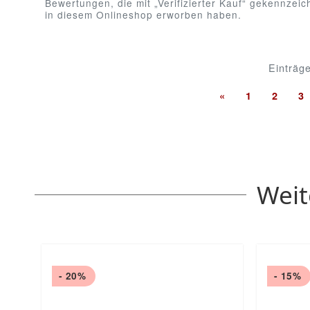
Bewertungen, die mit „Verifizierter Kauf“ gekennzei
in diesem Onlineshop erworben haben.
Einträg
«
1
2
3
Weit
- 20%
- 15%