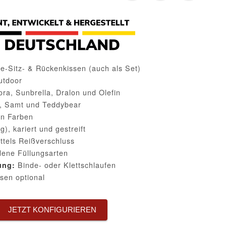
-Sitz- & Rückenkissen (auch als Set)
utdoor
ra, Sunbrella, Dralon und Olefin
, Samt und Teddybear
n Farben
ig), kariert und gestreift
ttels Reißverschluss
dene Füllungsarten
Binde- oder Klettschlaufen
ung:
sen optional
JETZT KONFIGURIEREN