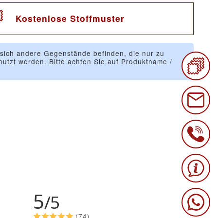
Kostenlose Stoffmuster
 sich andere Gegenstände befinden, die nur zu
utzt werden. Bitte achten Sie auf Produktname /
5
/5
(74)