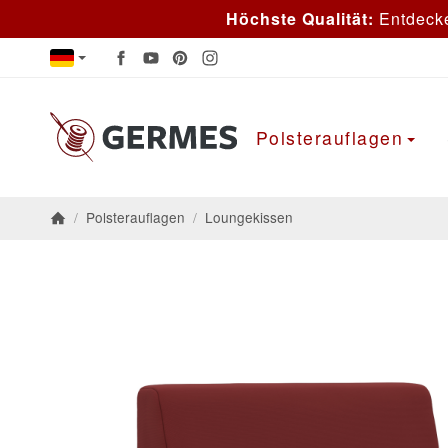
Höchste Qualität:
Entdeck
Polsterauflagen
/
Polsterauflagen
/
Loungekissen
Startseite