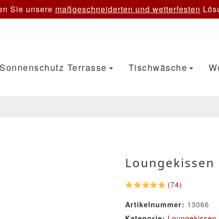
en Sie unsere
maßgeschneiderten und wetterfesten
Lösu
Sonnenschutz Terrasse
Tischwäsche
W
Loungekissen
(74)
13066
Artikelnummer:
Loungekissen
Kategorie: