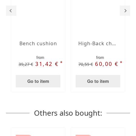
Bench cushion
High-Back chair cushions
from
from
*
*
31,42 €
60,00 €
39,27 €
70,59 €
Go to item
Go to item
Others also bought: