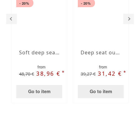
- 20%
- 20%
Soft deep seat outdoor back cushions
Deep seat outdoor back cushions
from
from
*
*
38,96 €
31,42 €
48,70 €
39,27 €
Go to item
Go to item