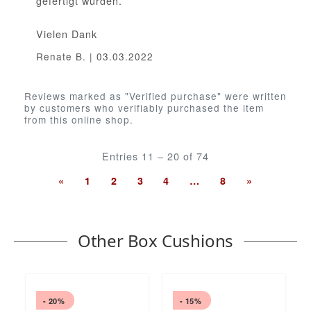
gefertigt wurden.
Vielen Dank
Renate B. | 03.03.2022
Reviews marked as "Verified purchase" were written
by customers who verifiably purchased the item
from this online shop.
Entries 11 – 20 of 74
«
1
2
3
4
…
8
»
Other Box Cushions
- 20%
- 15%